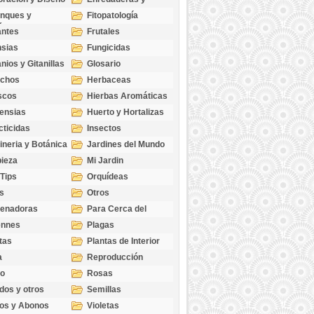
cubresuelos
nques y
Fitopatología
ticas
antes
Frutales
sias
Fungicidas
nios y Gitanillas
Glosario
echos
Herbaceas
scos
Hierbas Aromáticas
ensias
Huerto y Hortalizas
cticidas
Insectos
ineria y Botánica
Jardines del Mundo
ieza
Mi Jardin
 Tips
Orquídeas
s
Otros
genadoras
Para Cerca del
Estanque
ennes
Plagas
tas
Plantas de Interior
a
Reproducción
go
Rosas
dos y otros
Semillas
as
os y Abonos
Violetas