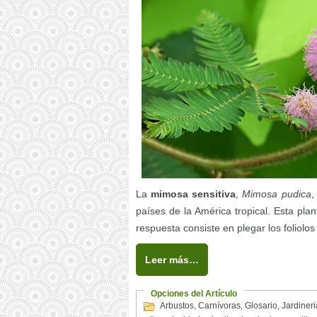
La
mimosa sensitiva
,
Mimosa pudica
,
países de la América tropical. Esta plan
respuesta consiste en plegar los foliolos
Leer más…
Opciones del Artículo
Arbustos
,
Carnívoras
,
Glosario
,
Jardineri