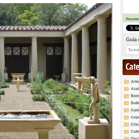
Recomen
Guía 
Cat
Arbo
Azal
Rod
Bon
Bul
Cam
Cep
Cri
Cult
Deco