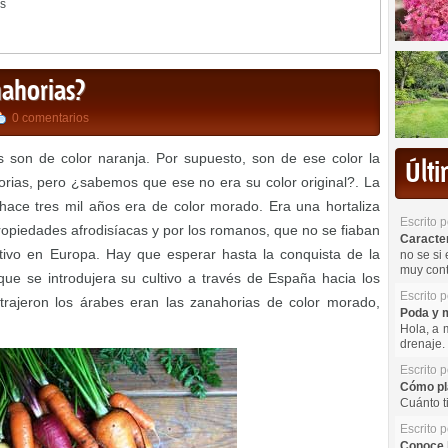
as
nahorias?
0 comentarios
s son de color naranja. Por supuesto, son de ese color la
Últ
rias, pero ¿sabemos que ese no era su color original?. La
hace tres mil años era de color morado. Era una hortaliza
Escrito 
propiedades afrodisíacas y por los romanos, que no se fiaban
Caracterí
ltivo en Europa. Hay que esperar hasta la conquista de la
no se si 
muy cont
que se introdujera su cultivo a través de España hacia los
Escrito 
rajeron los árabes eran las zanahorias de color morado,
Poda y m
Hola, a 
drenaje. 
Escrito 
Cómo pla
Cuánto t
Escrito 
Conoce l