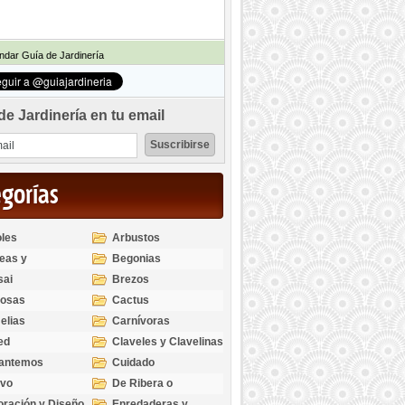
dar Guía de Jardinería
de Jardinería en tu email
egorías
les
Arbustos
eas y
Begonias
odendros
sai
Brezos
bosas
Cactus
elias
Carnívoras
ed
Claveles y Clavelinas
santemos
Cuidado
ivo
De Ribera o
Palustres
ración y Diseño
Enredaderas y