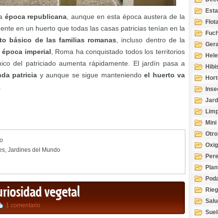
Esta
la
época republicana
, aunque en esta época austera de la
Acuá
Flot
ente en un huerto que todas las casas patricias tenían en la
Fuch
to básico de las familias romanas
, incluso dentro de la
Gera
a
época imperial
, Roma ha conquistado todos los territorios
Hel
mico del patriciado aumenta rápidamente. El jardín pasa a
Hibi
nda patricia
y aunque se sigue manteniendo
el huerto va
Hort
.
Inse
Jard
Limp
Mini
Otro
o
Oxi
es
,
Jardines del Mundo
Per
Plan
Pod
uriosidad vegetal
Rie
Salu
1 comentario
tem
Suel