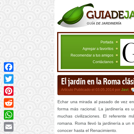
GUÍA DE JARDINERÍA
Portada
Agregar a favoritos
Recomendar a tus amigos
Contáctanos
Facebook
El jardín en la Roma clás
Twitter
Artículo Publicado el 03.05.2014 por
Javi
,
Pinterest
Echar una mirada al pasado de vez en 
forma más racional. La jardinería es 
Reddit
muchas civilizaciones. El referente má
romana. Roma llevó la jardinería a un n
WhatsApp
conocer hasta el Renacimiento.