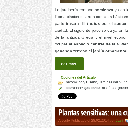
La jardinería romana
comienza
ya en 
Roma clásica el jardín consistía básicam
parte trasera. El
hortus
era el
susten
ciudad. El siguiente paso se da ya en l
de la antigua Grecia y el nivel econó
ocupar el
espacio central de la vivie
ganando terreno el jardín ornamental
Leer más…
Opciones del Artículo
Decoración y Diseño
,
Jardines del Mund
curiosidades jardineria
,
diseño de jardin
Plantas sensitivas: una c
Artículo Publicado el 28.02.2014 por
Javi
,