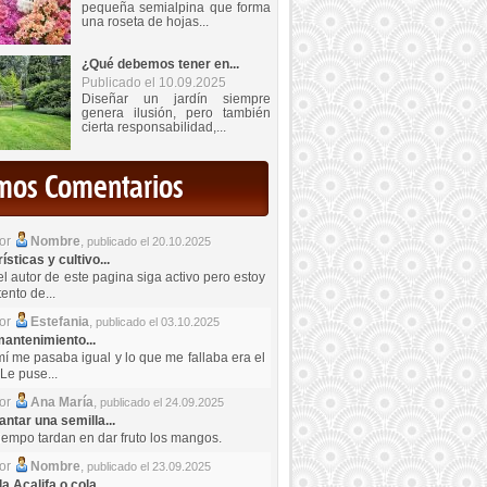
pequeña semialpina que forma
una roseta de hojas...
¿Qué debemos tener en...
Publicado el 10.09.2025
Diseñar un jardín siempre
genera ilusión, pero también
cierta responsabilidad,...
imos Comentarios
por
Nombre
,
publicado el 20.10.2025
sticas y cultivo...
el autor de este pagina siga activo pero estoy
ento de...
por
Estefania
,
publicado el 03.10.2025
antenimiento...
mí me pasaba igual y lo que me fallaba era el
Le puse...
por
Ana María
,
publicado el 24.09.2025
ntar una semilla...
iempo tardan en dar fruto los mangos.
por
Nombre
,
publicado el 23.09.2025
a Acalifa o cola...