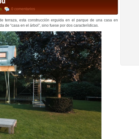
bú
o
,
0 comentarios
e terraza, esta construcción erguida en el parque de una casa en
a de “casa en el árbol”, sino fuese por dos características.