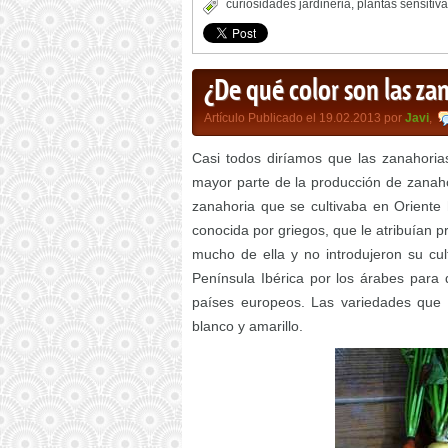
curiosidades jardineria
,
plantas sensitiv
¿De qué color son las za
Artículo Publicado el 19.02.2013 por
Javi
,
Casi todos diríamos que las zanahoria
mayor parte de la producción de zanaho
zanahoria que se cultivaba en Oriente 
conocida por griegos, que le atribuían 
mucho de ella y no introdujeron su cu
Península Ibérica por los árabes para 
países europeos. Las variedades que t
blanco y amarillo.