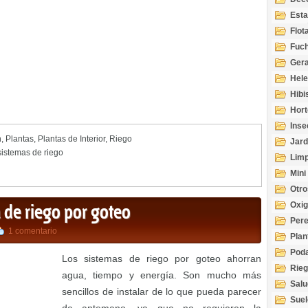
Esta
Acuá
Flot
Fuch
Gera
Hel
Hibi
Hort
Inse
n
,
Plantas
,
Plantas de Interior
,
Riego
Jard
sistemas de riego
Limp
Mini
Otro
Oxi
 de riego por goteo
Per
1 comentario
Plan
Pod
Los sistemas de riego por goteo ahorran
Rie
agua, tiempo y energía. Son mucho más
Salu
sencillos de instalar de lo que pueda parecer
tem
Suel