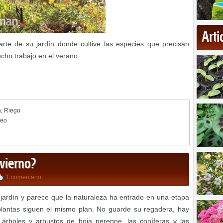
Art
te de su jardín donde cultive las especies que precisan
cho trabajo en el verano.
n
,
Riego
teo
nvierno?
1 comentario
 jardín y parece que la naturaleza ha entrado en una etapa
lantas siguen el mismo plan. No guarde su regadera, hay
 árboles y arbustos de hoja perenne, las coníferas y las