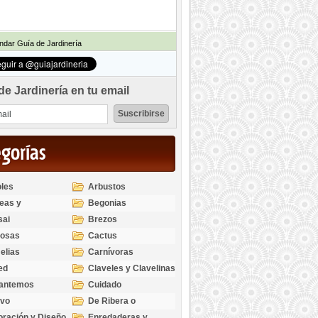
dar Guía de Jardinería
de Jardinería en tu email
egorías
les
Arbustos
eas y
Begonias
odendros
sai
Brezos
bosas
Cactus
elias
Carnívoras
ed
Claveles y Clavelinas
santemos
Cuidado
ivo
De Ribera o
Palustres
ración y Diseño
Enredaderas y