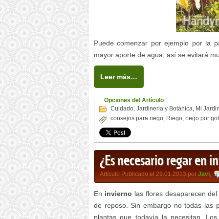
Puede comenzar por ejemplo por la par
mayor aporte de agua, así se evitará mu
Leer más…
Opciones del Artículo
Cuidado
,
Jardineria y Botánica
,
Mi Jardi
consejos para riego
,
Riego
,
riego por go
¿Es necesario regar en i
Artículo Publicado el 29.01.2013 por
Javi
,
En
invierno
las flores desaparecen del
de reposo. Sin embargo no todas las p
plantas que todavía la necesitan. Los