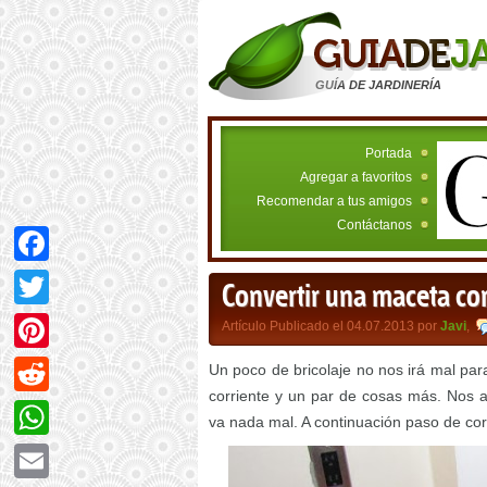
GUÍA DE JARDINERÍA
Portada
Agregar a favoritos
Recomendar a tus amigos
Contáctanos
Facebook
Convertir una maceta cor
Twitter
Artículo Publicado el 04.07.2013 por
Javi
,
Pinterest
Un poco de bricolaje no nos irá mal pa
corriente y un par de cosas más. Nos 
Reddit
va nada mal. A continuación paso de co
WhatsApp