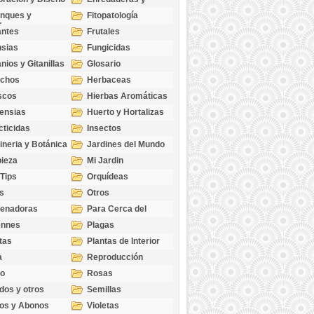
cubresuelos
nques y
Fitopatología
ticas
antes
Frutales
sias
Fungicidas
nios y Gitanillas
Glosario
echos
Herbaceas
scos
Hierbas Aromáticas
ensias
Huerto y Hortalizas
cticidas
Insectos
ineria y Botánica
Jardines del Mundo
ieza
Mi Jardin
 Tips
Orquídeas
s
Otros
genadoras
Para Cerca del
Estanque
ennes
Plagas
tas
Plantas de Interior
a
Reproducción
go
Rosas
dos y otros
Semillas
as
os y Abonos
Violetas