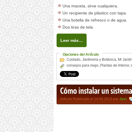
Una maceta, sirve cualquiera.
Un recipiente de plástico con tapa.
Una botella de refresco o de agua.
Dos tiras de tela.
Leer más…
Opciones del Artículo
Cuidado
,
Jardineria y Botánica
,
Mi Jardi
consejos para riego
,
Plantas de Interior
,
Cómo instalar un sistema
Artículo Publicado el 14.05.2013 por
Javi
,