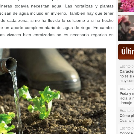
neras todavía necesitan agua. Las hortalizas y plantas
ecisan de agua incluso en invierno. También hay que tener
 de cada zona, si no ha llovido lo suficiente o si ha hecho
 de un aporte complementario de agua de riego. En cambio
 las vivaces bien enraizadas no es necesario regarlas en
Últ
Escrito 
Caracterí
no se si 
muy cont
Escrito 
Poda y m
Hola, a 
drenaje. 
Escrito 
Cómo pla
Cuánto t
Escrito 
Conoce l