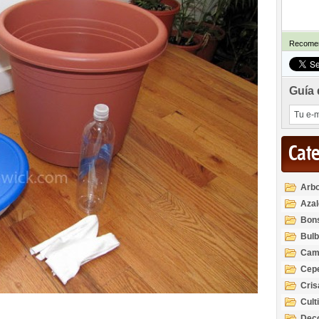
Recomen
Guía 
Cat
Arbo
Azal
Rod
Bon
Bul
Cam
Cep
Cri
Cult
Deco