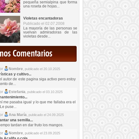
pequeña semialpina que forma
una roseta de hojas...
Violetas encantadoras
Publicado el 02.07.2008
La mayoría de las personas se
vuelvan admiradoras de las
violetas desde...
imos Comentarios
por
Nombre
,
publicado el 20.10.2025
sticas y cultivo...
el autor de este pagina siga activo pero estoy
ento de...
por
Estefania
,
publicado el 03.10.2025
antenimiento...
mí me pasaba igual y lo que me fallaba era el
Le puse...
por
Ana María
,
publicado el 24.09.2025
ntar una semilla...
iempo tardan en dar fruto los mangos.
por
Nombre
,
publicado el 23.09.2025
a Acalifa o cola...