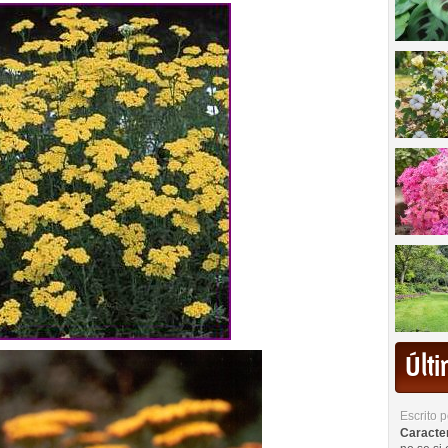
Últ
Escrito 
Caracterí