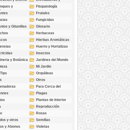
cubresuelos
nques y
Fitopatología
ticas
antes
Frutales
sias
Fungicidas
nios y Gitanillas
Glosario
echos
Herbaceas
scos
Hierbas Aromáticas
ensias
Huerto y Hortalizas
cticidas
Insectos
ineria y Botánica
Jardines del Mundo
ieza
Mi Jardin
 Tips
Orquídeas
s
Otros
genadoras
Para Cerca del
Estanque
ennes
Plagas
tas
Plantas de Interior
a
Reproducción
go
Rosas
dos y otros
Semillas
as
os y Abonos
Violetas