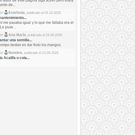
el autor de este pagina siga activo pero estoy
ento de...
por
Estefania
,
publicado el 03.10.2025
antenimiento...
mí me pasaba igual y lo que me fallaba era el
Le puse...
por
Ana María
,
publicado el 24.09.2025
ntar una semilla...
iempo tardan en dar fruto los mangos.
por
Nombre
,
publicado el 23.09.2025
a Acalifa o cola...