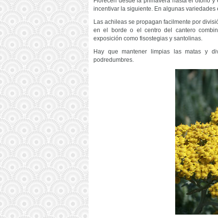
Florecen desde la primavera hasta el otoño y
incentivar la siguiente. En algunas variedades e
Las achileas se propagan facilmente por divisi
en el borde o el centro del cantero combi
exposición como fisostegias y santolinas.
Hay que mantener limpias las matas y div
podredumbres.