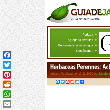
GUÍA DE JARDINERÍA
Portada
Agregar a favoritos
Recomendar a tus amigos
Contáctanos
Facebook
Herbaceas Perennes: Ac
Twitter
Artículo Publicado el 13.11.2010 por
Libelula
Facebook
Twitter
Pinterest
Reddit
Email
Compartir
Pinterest
Reddit
WhatsApp