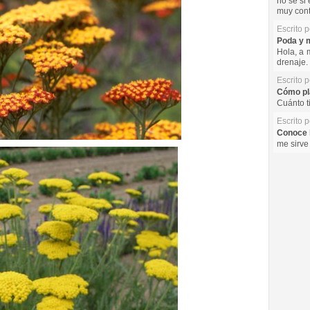
no se si 
muy cont
Escrito 
Poda y m
Hola, a 
drenaje. 
Escrito 
Cómo pla
Cuánto t
Escrito 
Conoce l
me sirve