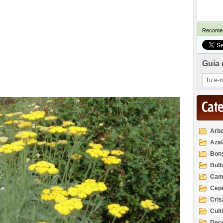
Recomen
Guía 
Cat
Arbo
Azal
Rod
Bon
Bul
Cam
Cep
Cri
Cult
Deco