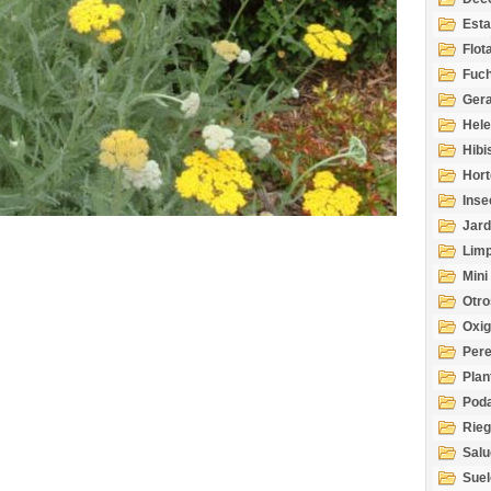
Esta
Acuá
Flot
Fuch
Gera
Hel
Hibi
Hort
Inse
Jard
Limp
Mini
Otro
Oxi
Per
Plan
Pod
Rie
Salu
tem
Suel