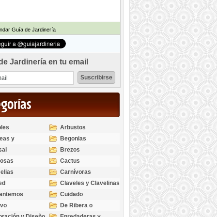
dar Guía de Jardinería
de Jardinería en tu email
egorías
les
Arbustos
eas y
Begonias
odendros
sai
Brezos
bosas
Cactus
elias
Carnívoras
ed
Claveles y Clavelinas
santemos
Cuidado
ivo
De Ribera o
Palustres
ración y Diseño
Enredaderas y