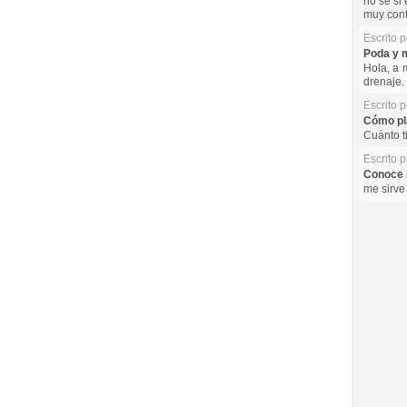
no se si 
muy cont
Escrito 
Poda y m
Hola, a 
drenaje. 
Escrito 
Cómo pla
Cuánto t
Escrito 
Conoce l
me sirve