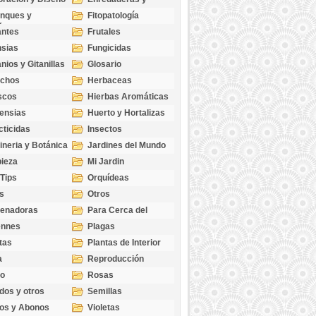
cubresuelos
nques y
Fitopatología
ticas
antes
Frutales
sias
Fungicidas
nios y Gitanillas
Glosario
echos
Herbaceas
scos
Hierbas Aromáticas
ensias
Huerto y Hortalizas
cticidas
Insectos
ineria y Botánica
Jardines del Mundo
ieza
Mi Jardin
 Tips
Orquídeas
s
Otros
genadoras
Para Cerca del
Estanque
ennes
Plagas
tas
Plantas de Interior
a
Reproducción
go
Rosas
dos y otros
Semillas
as
os y Abonos
Violetas