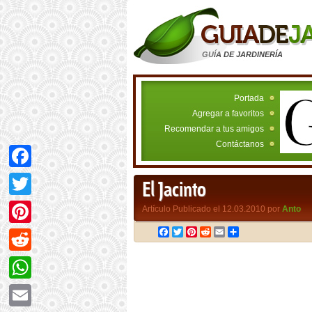
GUÍA DE JARDINERÍA
Portada
Agregar a favoritos
Recomendar a tus amigos
Contáctanos
Facebook
El Jacinto
Twitter
Artículo Publicado el 12.03.2010 por
Anto
Facebook
Twitter
Pinterest
Reddit
Email
Compartir
Pinterest
Reddit
WhatsApp