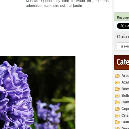
Muscari. Queda muy bien cultivado en jardineras,
además de darle otro estilo al jardín.
Recomen
Guía 
Cat
Arbo
Azal
Rod
Bon
Bul
Cam
Cep
Cri
Cult
Deco