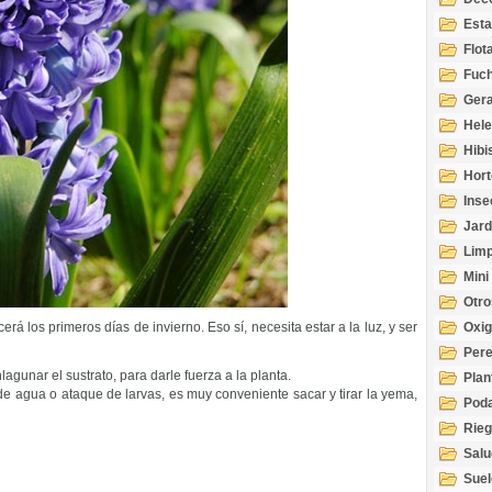
Esta
Acuá
Flot
Fuch
Gera
Hel
Hibi
Hort
Inse
Jard
Limp
Mini
Otro
rá los primeros días de invierno. Eso sí, necesita estar a la luz, y ser
Oxi
Per
agunar el sustrato, para darle fuerza a la planta.
Plan
e agua o ataque de larvas, es muy conveniente sacar y tirar la yema,
Pod
Rie
Salu
tem
Suel