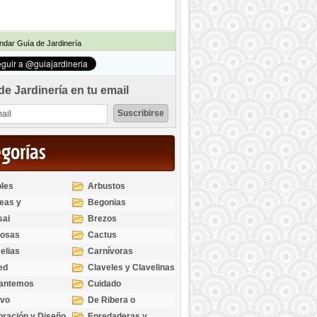
dar Guía de Jardinería
de Jardinería en tu email
egorías
les
Arbustos
eas y
Begonias
odendros
sai
Brezos
bosas
Cactus
elias
Carnívoras
ed
Claveles y Clavelinas
santemos
Cuidado
ivo
De Ribera o
Palustres
ración y Diseño
Enredaderas y