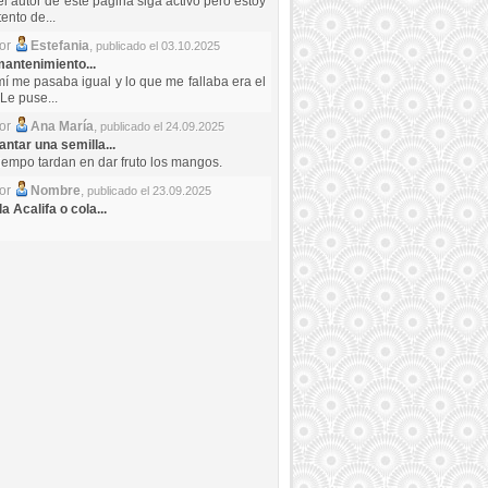
el autor de este pagina siga activo pero estoy
ento de...
por
Estefania
,
publicado el 03.10.2025
antenimiento...
mí me pasaba igual y lo que me fallaba era el
Le puse...
por
Ana María
,
publicado el 24.09.2025
ntar una semilla...
iempo tardan en dar fruto los mangos.
por
Nombre
,
publicado el 23.09.2025
a Acalifa o cola...