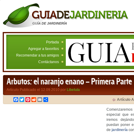
GUÍA DE JARDINERÍA
Portada
Agregar a favoritos
Recomendar a tus amigos
Contáctanos
Arbutos: el naranjo enano – Primera Parte
Artículo Publicado el 12.09.2010 por
Libelula
Facebook
Twitter
Pinterest
Reddit
Email
Compartir
Artículo A
Comenzaremos a
especial que e
iremos dejánd
puedan poner en
de
jardinería
con