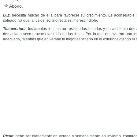
Abono.
Luz
:
necesita mucho de ella para favorecer su crecimiento. Es aconsejable si
soleado, ya que la luz del sol indirecta es imprescindible.
Temperatura
: los árbo­les frutales no resisten las heladas y un ambiente dem
demasiado seco provoca la caída de los frutos. Por lo que en invierno una te
adecuada, mientras que en verano lo mejor es tenerlo en el exterior evitando el s
Riego
: debe ser diariamente en verano y semanalmente en invierno, comprob