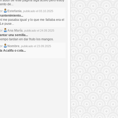
el autor de este pagina siga activo pero estoy
ento de...
por
Estefania
,
publicado el 03.10.2025
antenimiento...
mí me pasaba igual y lo que me fallaba era el
Le puse...
por
Ana María
,
publicado el 24.09.2025
ntar una semilla...
iempo tardan en dar fruto los mangos.
por
Nombre
,
publicado el 23.09.2025
a Acalifa o cola...