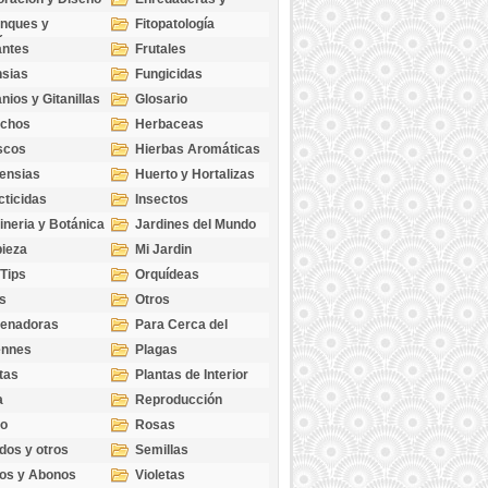
cubresuelos
nques y
Fitopatología
ticas
antes
Frutales
sias
Fungicidas
nios y Gitanillas
Glosario
echos
Herbaceas
scos
Hierbas Aromáticas
ensias
Huerto y Hortalizas
cticidas
Insectos
ineria y Botánica
Jardines del Mundo
ieza
Mi Jardin
 Tips
Orquídeas
s
Otros
genadoras
Para Cerca del
Estanque
ennes
Plagas
tas
Plantas de Interior
a
Reproducción
go
Rosas
dos y otros
Semillas
as
os y Abonos
Violetas