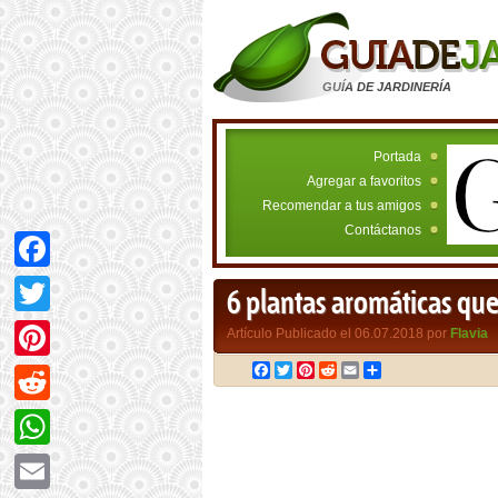
GUÍA DE JARDINERÍA
Portada
Agregar a favoritos
Recomendar a tus amigos
Contáctanos
Facebook
6 plantas aromáticas que
Twitter
Artículo Publicado el 06.07.2018 por
Flavia
Facebook
Twitter
Pinterest
Reddit
Email
Compartir
Pinterest
Reddit
WhatsApp