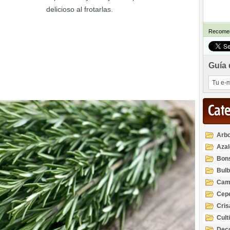
delicioso al frotarlas.
Recomen
Guía 
Cat
Arbo
Azal
Rod
Bon
Bul
Cam
Cep
Cri
Cult
Deco