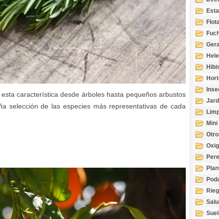
Esta
Acuá
Flot
Fuch
Gera
Hel
Hibi
Hort
Inse
esta característica desde árboles hasta pequeños arbustos
Jard
eña selección de las especies más representativas de cada
Limp
Mini
Otro
Oxi
Per
Plan
Pod
Rie
Salu
tem
Suel