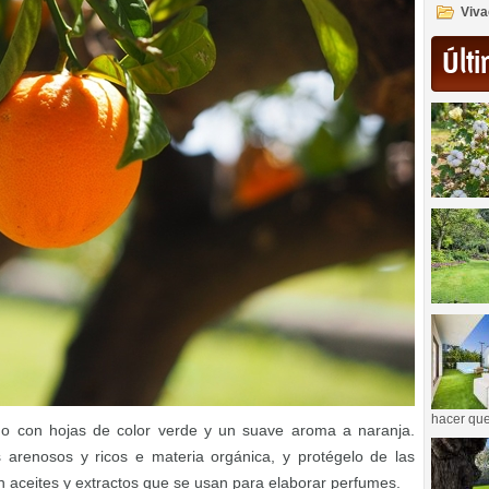
Viva
Últi
hacer que
o con hojas de color verde y un suave aroma a naranja.
s arenosos y ricos e materia orgánica, y protégelo de las
en aceites y extractos que se usan para elaborar perfumes.