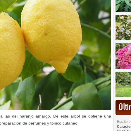
Últ
 a las del naranjo amargo. De este árbol se obtiene una
Escrito 
reparación de perfumes y tónico cutáneo.
Caracterí