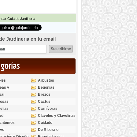
dar Guía de Jardinería
de Jardinería en tu email
egorías
les
Arbustos
eas y
Begonias
odendros
sai
Brezos
bosas
Cactus
elias
Carnívoras
ed
Claveles y Clavelinas
santemos
Cuidado
ivo
De Ribera o
Palustres
ración y Diseño
Enredaderas y