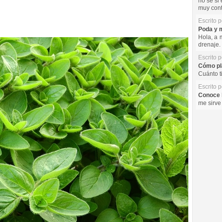
no se si 
muy cont
Escrito 
Poda y m
Hola, a 
drenaje. 
Escrito 
Cómo pla
Cuánto t
Escrito 
Conoce l
me sirve