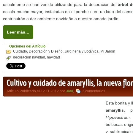
usualmente se han venido utilizando para la decoración del
árbol 
escala mucho mayor, instaladas en el porche o en un lado del camin
contribuirán a dar ambiente navideño a nuestro amado jardín.
Leer más…
Opciones del Artículo
Cuidado
,
Decoración y Diseño
,
Jardineria y Botánica
,
Mi Jardin
decoracion navidad
,
navidad
Cultivo y cuidado de amaryllis, la nueva flo
Artículo Publicado el 12.11.2012 por
Javi
,
3 comentarios
Esta bonita y 
amaryllis
, p
Hippeastrum,
bulbosas origi
y subtropical