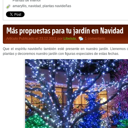
Plantas de Interior
amaryllis
,
navidad
,
plantas navideñas
Más propuestas para tu jardín en Navidad
Artículo Publicado el 23.12.2011 por
Libelula
,
1 comentario
Que el espíritu navideño también esté presente en nuestro jardín. Llenemos 
plantas y decoremos nuestro jardín con figuras especiales de estas fechas.