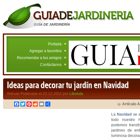
GUÍA DE JARDINERÍA
Portada
Agregar a favoritos
Recomendar a tus amigos
Contáctanos
Ideas para decorar tu jardín en Navidad
Artículo Publicado el 22.12.2011 por
Libelula
Facebook
Twitter
Pinterest
Reddit
Email
Compartir
Artículo A
La
Navidad
se a
todo nuestro h
podemos transfo
jardines de e
luminosa decora