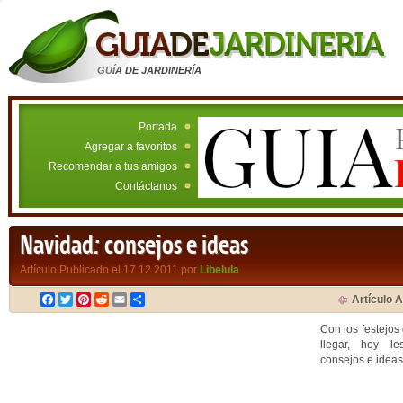
GUÍA DE JARDINERÍA
Portada
Agregar a favoritos
Recomendar a tus amigos
Contáctanos
Navidad: consejos e ideas
Artículo Publicado el 17.12.2011 por
Libelula
Facebook
Twitter
Pinterest
Reddit
Email
Compartir
Artículo A
Con los festejo
llegar, hoy l
consejos e ideas 