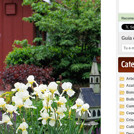
Recomen
Guía 
Cat
Arbo
Azal
Rod
Bon
Bul
Cam
Cep
Cri
Cult
Deco