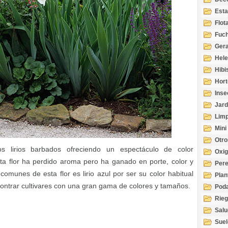
Esta
Acuá
Flot
Fuch
Gera
Hel
Hibi
Hort
Inse
Jard
Limp
Mini
Otro
s lirios barbados ofreciendo un espectáculo de color
Oxi
sta flor ha perdido aroma pero ha ganado en porte, color y
Per
munes de esta flor es lirio azul por ser su color habitual
Plan
trar cultivares con una gran gama de colores y tamaños.
Pod
Rie
Salu
tem
Suel