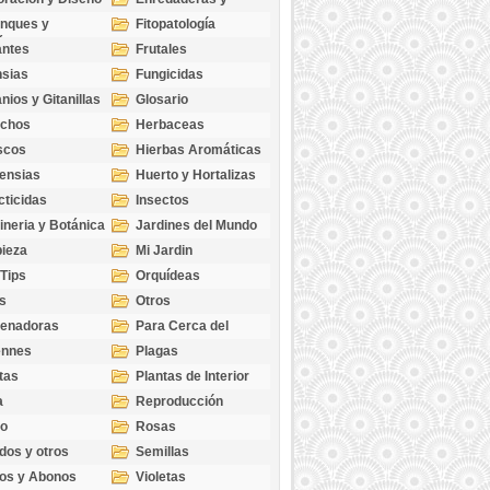
cubresuelos
nques y
Fitopatología
ticas
antes
Frutales
sias
Fungicidas
nios y Gitanillas
Glosario
echos
Herbaceas
scos
Hierbas Aromáticas
ensias
Huerto y Hortalizas
cticidas
Insectos
ineria y Botánica
Jardines del Mundo
ieza
Mi Jardin
 Tips
Orquídeas
s
Otros
genadoras
Para Cerca del
Estanque
ennes
Plagas
tas
Plantas de Interior
a
Reproducción
go
Rosas
dos y otros
Semillas
as
os y Abonos
Violetas