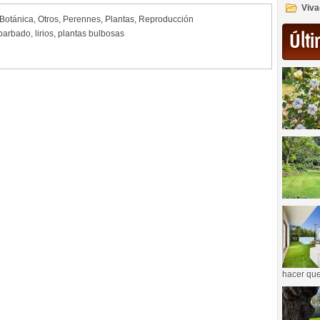
Viva
 Botánica
,
Otros
,
Perennes
,
Plantas
,
Reproducción
o barbado
,
lirios
,
plantas bulbosas
Últi
hacer que