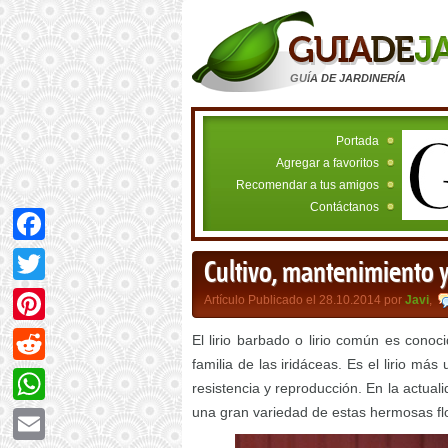
GUÍA DE JARDINERÍA
Portada
Agregar a favoritos
Recomendar a tus amigos
Contáctanos
Facebook
Cultivo, mantenimiento y 
Twitter
Artículo Publicado el 28.10.2014 por
Javi
,
Pinterest
El lirio barbado o lirio común es cono
familia de las iridáceas. Es el lirio má
Reddit
resistencia y reproducción. En la actual
una gran variedad de estas hermosas fl
WhatsApp