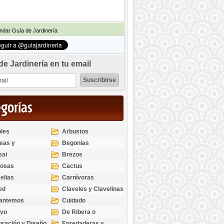
dar Guía de Jardinería
de Jardinería en tu email
egorías
les
Arbustos
eas y
Begonias
odendros
sai
Brezos
bosas
Cactus
elias
Carnívoras
ed
Claveles y Clavelinas
santemos
Cuidado
ivo
De Ribera o
Palustres
ración y Diseño
Enredaderas y