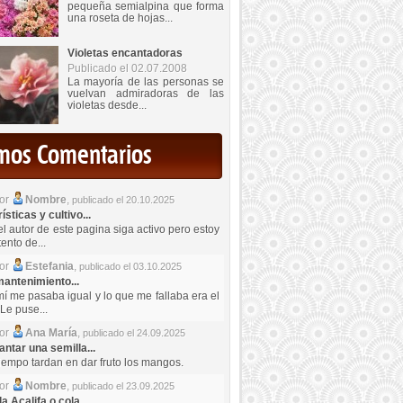
pequeña semialpina que forma
una roseta de hojas...
Violetas encantadoras
Publicado el 02.07.2008
La mayoría de las personas se
vuelvan admiradoras de las
violetas desde...
imos Comentarios
por
Nombre
,
publicado el 20.10.2025
sticas y cultivo...
el autor de este pagina siga activo pero estoy
ento de...
por
Estefania
,
publicado el 03.10.2025
antenimiento...
mí me pasaba igual y lo que me fallaba era el
Le puse...
por
Ana María
,
publicado el 24.09.2025
ntar una semilla...
iempo tardan en dar fruto los mangos.
por
Nombre
,
publicado el 23.09.2025
a Acalifa o cola...