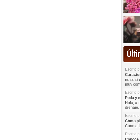
Últ
Escrito 
Caracterí
no se si 
muy cont
Escrito 
Poda y m
Hola, a 
drenaje. 
Escrito 
Cómo pla
Cuánto t
Escrito 
Conoce l