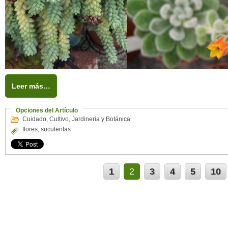
Leer más…
Opciones del Artículo
Cuidado
,
Cultivo
,
Jardineria y Botánica
flores
,
suculentas
1
2
3
4
5
10