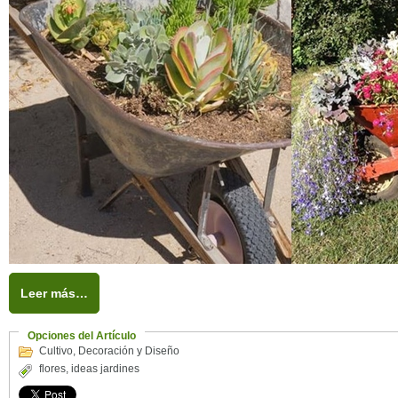
Leer más…
Opciones del Artículo
Cultivo
,
Decoración y Diseño
flores
,
ideas jardines