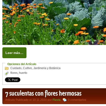
Leer más…
Opciones del Artículo
Cuidado
,
Cultivo
,
Jardineria y Botánica
flores
,
huerto
7 suculentas con flores hermosas
Artículo Publicado el 10.11.2020 por
Flavia
,
0 comentarios