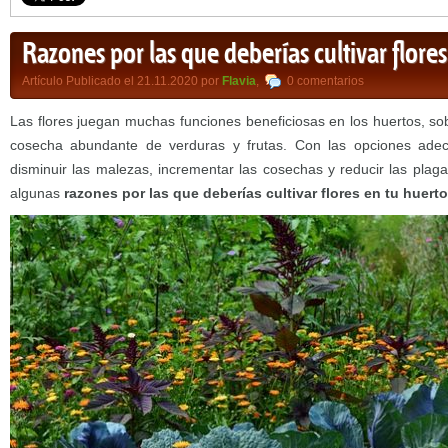
Razones por las que deberías cultivar flores
Artículo Publicado el 21.11.2020 por
Flavia
,
0 comentarios
Las flores juegan muchas funciones beneficiosas en los huertos, so
cosecha abundante de verduras y frutas. Con las opciones adec
disminuir las malezas, incrementar las cosechas y reducir las plag
algunas
razones por las que deberías cultivar flores en tu huerto