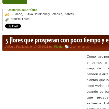
Opciones del Artículo
Cuidado
,
Cultivo
,
Jardineria y Botánica
,
Plantas
arbusto
,
flores
5 flores que prosperan con poco tiempo y e
Artículo Publicado el 17.05.2021 por
Flavia
,
2 comentarios
Como jardiner
el tiempo a 
luego de una
tienden a arra
plantas que n
tiene varias d
cuando es bu
que prosp
esfuerzo
. Es