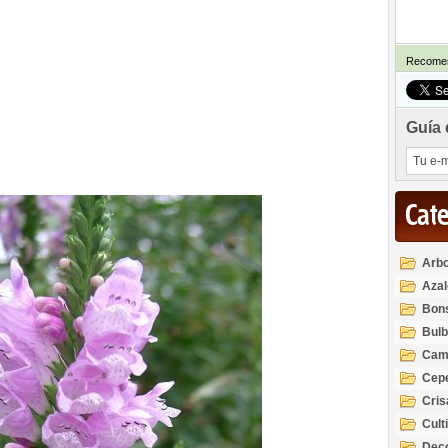
Recomen
Guía 
Cat
Arbo
Azal
Rod
Bon
Bul
Cam
Cep
Cri
Cult
Deco