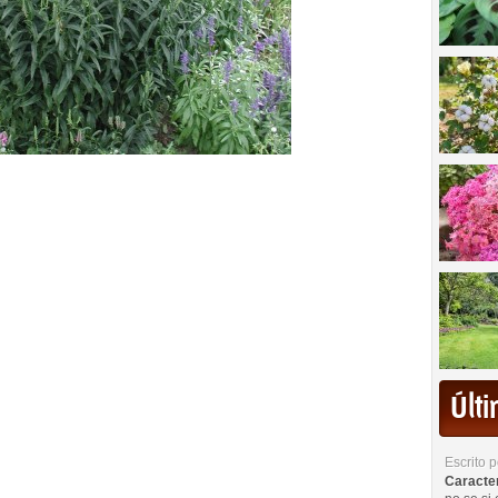
Últ
Escrito 
Caracterí