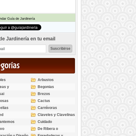
dar Guía de Jardinería
de Jardinería en tu email
egorías
les
Arbustos
eas y
Begonias
odendros
sai
Brezos
bosas
Cactus
elias
Carnívoras
ed
Claveles y Clavelinas
santemos
Cuidado
ivo
De Ribera o
Palustres
ración y Diseño
Enredaderas y