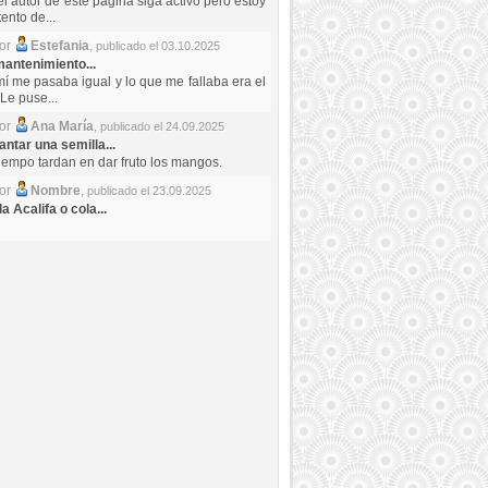
el autor de este pagina siga activo pero estoy
ento de...
por
Estefania
,
publicado el 03.10.2025
antenimiento...
mí me pasaba igual y lo que me fallaba era el
Le puse...
por
Ana María
,
publicado el 24.09.2025
ntar una semilla...
iempo tardan en dar fruto los mangos.
por
Nombre
,
publicado el 23.09.2025
a Acalifa o cola...