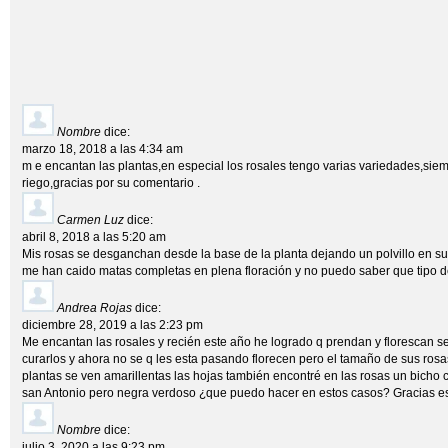
Nombre
dice:
marzo 18, 2018 a las 4:34 am
m e encantan las plantas,en especial los rosales tengo varias variedades,siem
riego,gracias por su comentario .
Carmen Luz
dice:
abril 8, 2018 a las 5:20 am
Mis rosas se desganchan desde la base de la planta dejando un polvillo en s
me han caido matas completas en plena floración y no puedo saber que tipo de
Andrea Rojas
dice:
diciembre 28, 2019 a las 2:23 pm
Me encantan las rosales y recién este año he logrado q prendan y florescan s
curarlos y ahora no se q les esta pasando florecen pero el tamaño de sus rosa
plantas se ven amarillentas las hojas también encontré en las rosas un bicho 
san Antonio pero negra verdoso ¿que puedo hacer en estos casos? Gracias e
Nombre
dice:
julio 3, 2020 a las 9:23 pm