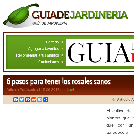
GUÍA DE JARDINERÍA
Portada
Agregar a favoritos
Recomendar a tus amigos
Contáctanos
6 pasos para tener los rosales sanos
Artículo Publicado el 15.06.2017 por
Javi
Facebook
Twitter
Pinterest
Reddit
Email
Compartir
Artículo A
El cultivo de
plantas que r
que con un
agradecerán 