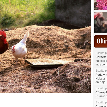
Últ
Escrito 
Caracterí
no se si 
muy cont
Escrito 
Poda y m
Hola, a 
drenaje. 
Escrito 
Cómo pla
Cuánto t
Escrito 
Conoce l