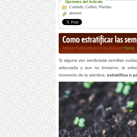
Opciones del Artículo
Cuidado
,
Cultivo
,
Plantas
abonos
Como estratificar las sem
Artículo Publicado el 19.04.2022 por
Flavia
,
Si alguna vez sembraste semillas cuida
adecuada y aun no brotaron, la solu
momento de la siembra:
estratifica o p