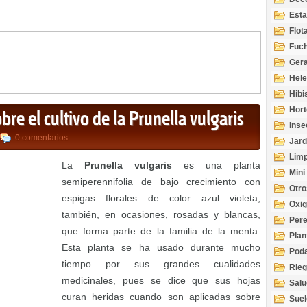
Esta
Acuá
Flot
Fuch
Gera
Hel
Hibi
Hort
bre el cultivo de la Prunella vulgaris
Inse
0 comentarios
Jard
Limp
La
Prunella vulgaris
es una planta
Mini
semiperennifolia de bajo crecimiento con
Otro
espigas florales de color azul violeta;
Oxi
también, en ocasiones, rosadas y blancas,
Per
que forma parte de la familia de la menta.
Plan
Esta planta se ha usado durante mucho
Pod
tiempo por sus grandes cualidades
Rie
medicinales, pues se dice que sus hojas
Salu
tem
curan heridas cuando son aplicadas sobre
Suel