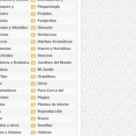
cubresuelos
nques y
Fitopatología
ticas
antes
Frutales
sias
Fungicidas
nios y Gitanillas
Glosario
echos
Herbaceas
scos
Hierbas Aromáticas
ensias
Huerto y Hortalizas
cticidas
Insectos
ineria y Botánica
Jardines del Mundo
ieza
Mi Jardin
 Tips
Orquídeas
s
Otros
genadoras
Para Cerca del
Estanque
ennes
Plagas
tas
Plantas de Interior
a
Reproducción
go
Rosas
dos y otros
Semillas
as
os y Abonos
Violetas