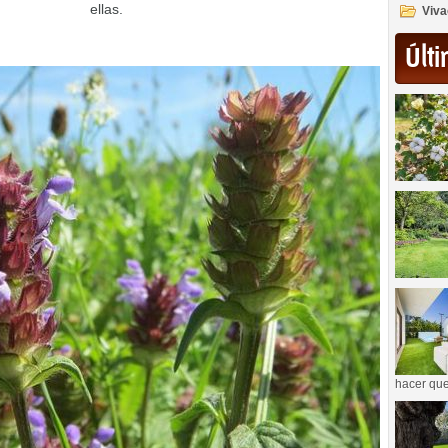
ellas.
Viva
Últi
hacer que