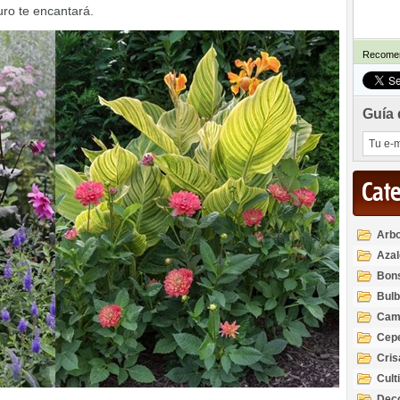
ro te encantará.
Recomen
Guía 
Cat
Arbo
Azal
Rod
Bon
Bul
Cam
Cep
Cri
Cult
Deco