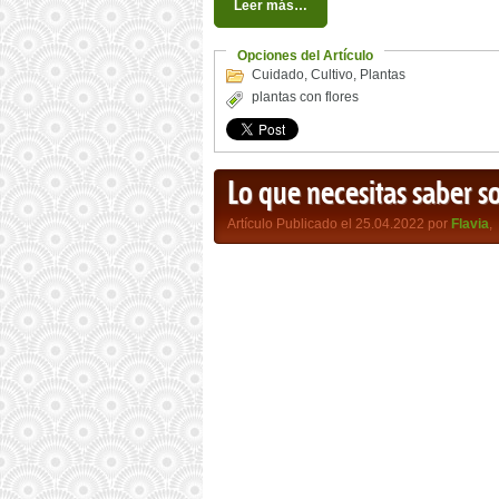
Leer más…
Opciones del Artículo
Cuidado
,
Cultivo
,
Plantas
plantas con flores
Lo que necesitas saber so
Artículo Publicado el 25.04.2022 por
Flavia
,