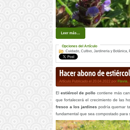
Leer más…
Opciones del Artículo
Cuidado
,
Cultivo
,
Jardineria y Botánica
,
Hacer abono de estiércol 
Artículo Publicado el 20.04.2022 por
Flavia
,
El
estiércol de pollo
contiene más canti
que fortalecerá el crecimiento de las ho
fresco a los jardines
podría quemar ta
fundamental que sea compostado para su