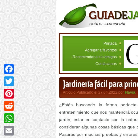
GUÍA DE JARDINERÍA
Portada
Agregar a favoritos
Recomendar a tus amigos
Contáctanos
Facebook
Jardinería fácil para prin
Twitter
Artículo Publicado el 27.04.2022 por
Flavia
,
Pinterest
¿Estás buscando la forma perfec
entretenimiento que nos mantendrá ocu
Reddit
jardín, estar en contacto con la natu
considerar algunas cosas básicas que pu
WhatsApp
Pasarás por muchas pruebas y errores, p