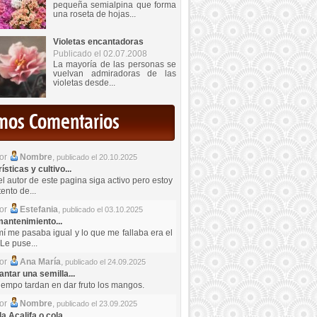
pequeña semialpina que forma
una roseta de hojas...
Violetas encantadoras
Publicado el 02.07.2008
La mayoría de las personas se
vuelvan admiradoras de las
violetas desde...
imos Comentarios
por
Nombre
,
publicado el 20.10.2025
sticas y cultivo...
el autor de este pagina siga activo pero estoy
ento de...
por
Estefania
,
publicado el 03.10.2025
antenimiento...
mí me pasaba igual y lo que me fallaba era el
Le puse...
por
Ana María
,
publicado el 24.09.2025
ntar una semilla...
iempo tardan en dar fruto los mangos.
por
Nombre
,
publicado el 23.09.2025
a Acalifa o cola...