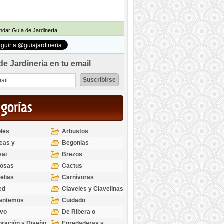
dar Guía de Jardinería
de Jardinería en tu email
egorías
les
Arbustos
eas y
Begonias
odendros
sai
Brezos
bosas
Cactus
elias
Carnívoras
ed
Claveles y Clavelinas
santemos
Cuidado
ivo
De Ribera o
Palustres
ración y Diseño
Enredaderas y