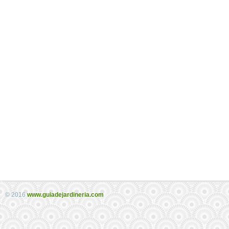
© 2016
www.guiadejardineria.com