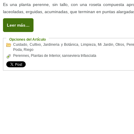
Es una planta perenne, sin tallo, con una roseta compuesta ap
laceoladas, erguidas, acuminadas, que terminan en puntas alargadas,
Leer más…
Opciones del Artículo
Cuidado
,
Cultivo
,
Jardineria y Botánica
,
Limpieza
,
Mi Jardin
,
Otros
,
Per
Poda
,
Riego
Perennes
,
Plantas de Interior
,
sanseviera trifasciata