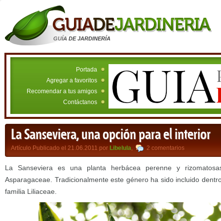
GUÍA DE JARDINERÍA
Portada
Agregar a favoritos
Recomendar a tus amigos
Contáctanos
La Sanseviera, una opción para el interior
Artículo Publicado el 21.06.2011 por
Libelula
,
2 comentarios
La Sanseviera es una planta herbácea perenne y rizomatosas 
Asparagaceae. Tradicionalmente este género ha sido incluido dentro
familia Liliaceae.