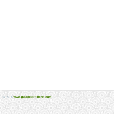
© 2016
www.guiadejardineria.com