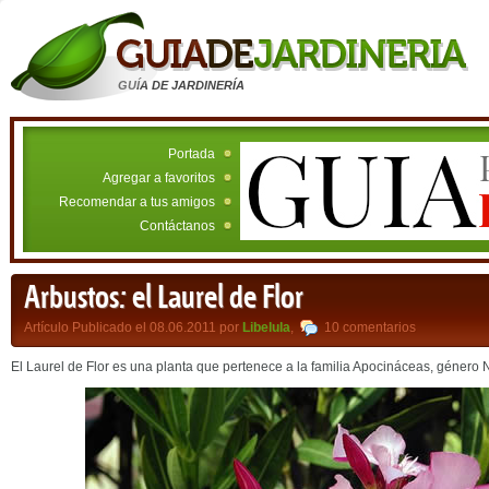
GUÍA DE JARDINERÍA
Portada
Agregar a favoritos
Recomendar a tus amigos
Contáctanos
Arbustos: el Laurel de Flor
Artículo Publicado el 08.06.2011 por
Libelula
,
10 comentarios
El Laurel de Flor es una planta que pertenece a la familia Apocináceas, género 