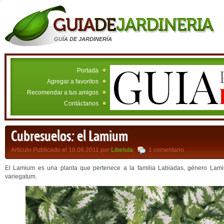
GUÍA DE JARDINERÍA
Portada
Agregar a favoritos
Recomendar a tus amigos
Contáctanos
Cubresuelos: el Lamium
Artículo Publicado el 10.06.2011 por
Libelula
,
1 comentario
El Lamium es una planta que pertenece a la familia Labiadas, género Lami
variegatum.