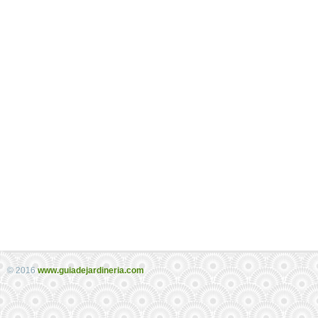
© 2016
www.guiadejardineria.com