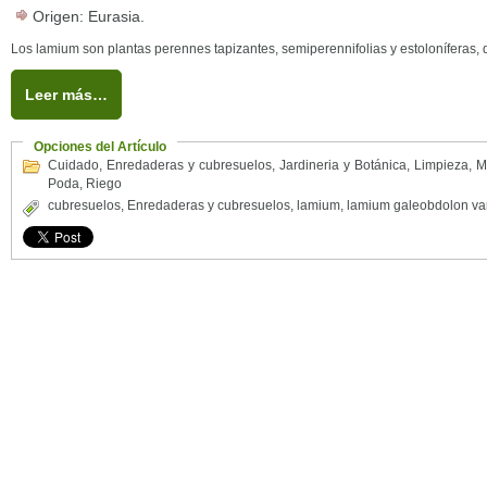
Origen: Eurasia.
Los lamium son plantas perennes tapizantes, semiperennifolias y estoloníferas, 
Leer más…
Opciones del Artículo
Cuidado
,
Enredaderas y cubresuelos
,
Jardineria y Botánica
,
Limpieza
,
M
Poda
,
Riego
cubresuelos
,
Enredaderas y cubresuelos
,
lamium
,
lamium galeobdolon va