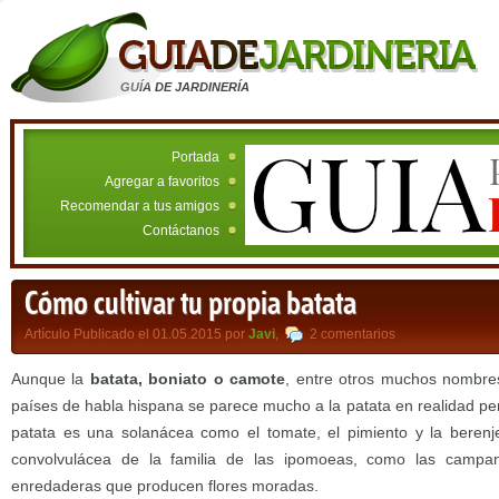
GUÍA DE JARDINERÍA
Portada
Agregar a favoritos
Recomendar a tus amigos
Contáctanos
Cómo cultivar tu propia batata
Artículo Publicado el 01.05.2015 por
Javi
,
2 comentarios
Aunque la
batata, boniato o camote
, entre otros muchos nombres
países de habla hispana se parece mucho a la patata en realidad pert
patata es una solanácea como el tomate, el pimiento y la berenj
convolvulácea de la familia de las ipomoeas, como las campa
enredaderas que producen flores moradas.