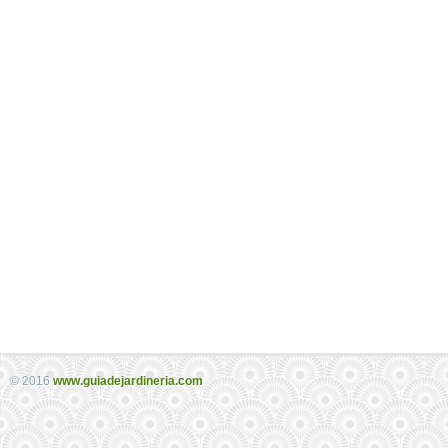
© 2016
www.guiadejardineria.com