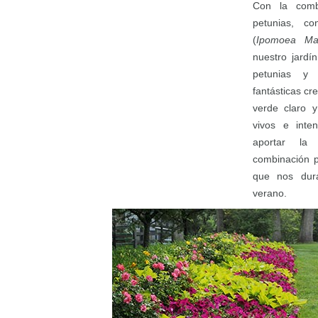
Con la comb
petunias, c
(
Ipomoea Mar
nuestro jardí
petunias y
fantásticas cr
verde claro y
vivos e inte
aportar la
combinación p
que nos dura
verano.