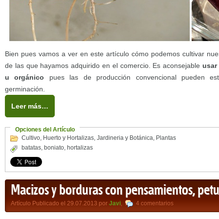
Bien pues vamos a ver en este artículo cómo podemos cultivar nuest
de las que hayamos adquirido en el comercio. Es aconsejable
usar
u orgánico
pues las de producción convencional pueden est
germinación.
Leer más…
Opciones del Artículo
Cultivo
,
Huerto y Hortalizas
,
Jardineria y Botánica
,
Plantas
batatas
,
boniato
,
hortalizas
Macizos y borduras con pensamientos, petu
Artículo Publicado el 29.07.2013 por
Javi
,
4 comentarios