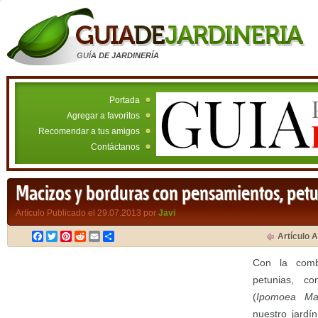
GUÍA DE JARDINERÍA
Portada
Agregar a favoritos
Recomendar a tus amigos
Contáctanos
Macizos y borduras con pensamientos, petu
Artículo Publicado el 29.07.2013 por
Javi
Facebook
Twitter
Pinterest
Reddit
Email
Compartir
Artículo A
Con la comb
petunias, c
(
Ipomoea Mar
nuestro jardí