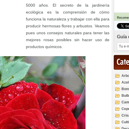
5000 años. El secreto de la jardinería
ecológica es la comprensión de cómo
Recomen
funciona la naturaleza y trabajar con ella para
producir hermosas flores y arbustos. Veamos
pues unos consejos naturales para tener las
Guía 
mejores rosas posibles sin hacer uso de
productos químicos.
Cat
Arbo
Azal
Rod
Bon
Bul
Cam
Cep
Cri
Cult
Deco