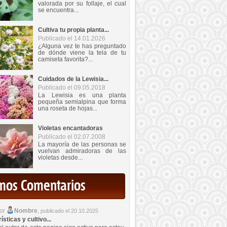
valorada por su follaje, el cual
se encuentra...
Cultiva tu propia planta...
Publicado el 14.01.2026
¿Alguna vez te has preguntado
de dónde viene la tela de tu
camiseta favorita?...
Cuidados de la Lewisia...
Publicado el 09.05.2018
La Lewisia es una planta
pequeña semialpina que forma
una roseta de hojas...
Violetas encantadoras
Publicado el 02.07.2008
La mayoría de las personas se
vuelvan admiradoras de las
violetas desde...
imos Comentarios
por
Nombre
,
publicado el 20.10.2025
sticas y cultivo...