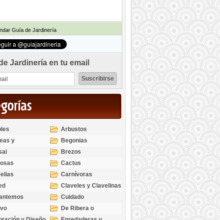
dar Guía de Jardinería
de Jardinería en tu email
egorías
les
Arbustos
eas y
Begonias
odendros
sai
Brezos
bosas
Cactus
elias
Carnívoras
ed
Claveles y Clavelinas
santemos
Cuidado
ivo
De Ribera o
Palustres
ración y Diseño
Enredaderas y