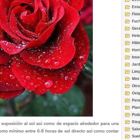
Esta
Acuá
Flot
Fuch
Gera
Hel
Hibi
Hort
Inse
Jard
Limp
Mini
Otro
Oxi
Per
Plan
Pod
Rie
exposición al sol así como de espacio alrededor para una
Salu
como mínimo entre 6-8 horas de sol directo así como contar
tem
Suel