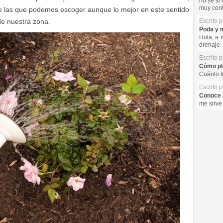
no se si 
muy cont
e las que podemos escoger aunque lo mejor en este sentido
de nuestra zona.
Escrito 
Poda y m
Hola, a 
drenaje. 
Escrito 
Cómo pla
Cuánto t
Escrito 
Conoce l
me sirve