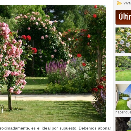
Viva
Últi
hacer que
proximadamente, es el ideal por supuesto. Debemos abonar