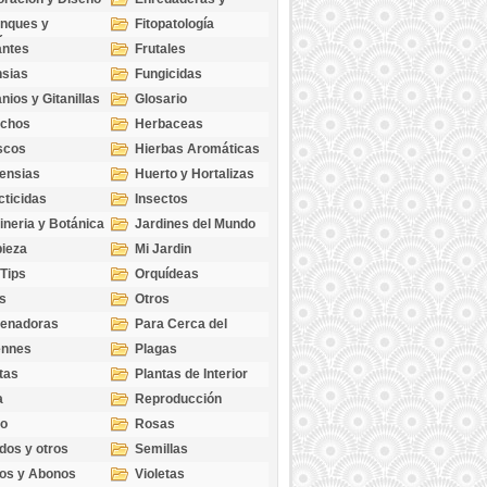
cubresuelos
nques y
Fitopatología
ticas
antes
Frutales
sias
Fungicidas
nios y Gitanillas
Glosario
echos
Herbaceas
scos
Hierbas Aromáticas
ensias
Huerto y Hortalizas
cticidas
Insectos
ineria y Botánica
Jardines del Mundo
ieza
Mi Jardin
 Tips
Orquídeas
s
Otros
genadoras
Para Cerca del
Estanque
ennes
Plagas
tas
Plantas de Interior
a
Reproducción
go
Rosas
dos y otros
Semillas
as
os y Abonos
Violetas