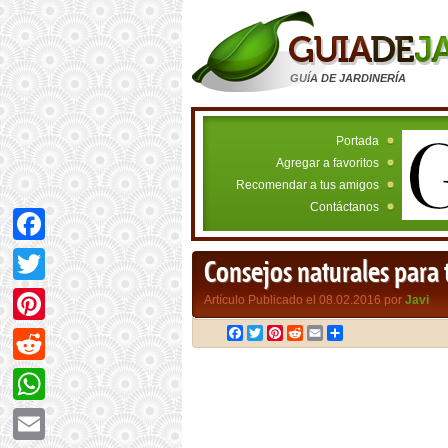
GUÍA DE JARDINERÍA
Portada
Agregar a favoritos
Recomendar a tus amigos
Contáctanos
Facebook
Consejos naturales para 
Twitter
Artículo Publicado el 08.02.2016 por
Javi
Facebook
Twitter
Pinterest
Reddit
Email
Compartir
Pinterest
Reddit
WhatsApp