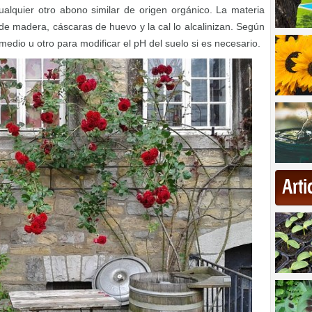
ualquier otro abono similar de origen orgánico. La materia
s de madera, cáscaras de huevo y la cal lo alcalinizan. Según
io u otro para modificar el pH del suelo si es necesario.
Art