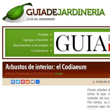
GUÍA DE JARDINERÍA
Portada
Agregar a favoritos
Recomendar a tus amigos
Contáctanos
Arbustos de interior: el Codiaeum
Artículo Publicado el 13.06.2012 por
Jorge
Facebook
Twitter
Pinterest
Reddit
Email
Compartir
Artículo A
Pocas plantas d
como la que os
colorido de sus
Por contra, su cu
conocer algo má