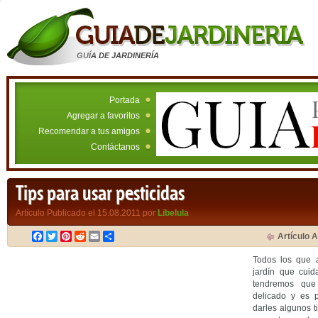
GUÍA DE JARDINERÍA
Portada
Agregar a favoritos
Recomendar a tus amigos
Contáctanos
Tips para usar pesticidas
Artículo Publicado el 15.08.2011 por
Libelula
Facebook
Twitter
Pinterest
Reddit
Email
Compartir
Artículo A
Todos los que 
jardín que cui
tendremos que 
delicado y es 
darles algunos t