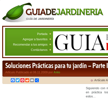
GUÍA DE JARDINERÍA
Portada
Agregar a favoritos
Recomendar a tus amigos
Contáctanos
Soluciones Prácticas para tu jardín – Parte I
Artículo Publicado el 06.11.2009 por
Anto
Facebook
Twitter
Pinterest
Reddit
Email
Compartir
Artículo A
Siguiendo con n
en práctica lo
estos…