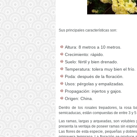
Sus principales características son:
Altura: 8 metros a 10 metros.
Crecimiento: rápido.
Suelo: fértil y bien drenado.
Temperatura: tolera muy bien el frío.
Poda: después de la floración.
Usos: pérgolas y empalizadas.
Propagación: injertos y gajos.
Origen: China.
Dentro de los rosales trepadores, la rosa b
semicaducas, están compuestas de entre 3 y 5 
Las ramas, largas y arqueadas, son volubles y
presenta la ventaja de poseer ramas sin espin
Las flores de esta especie, pequeñas y dobles
primavera temprana. La floración se produce s