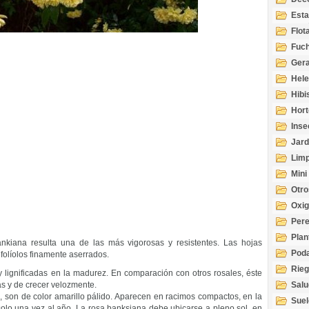
Esta
Acuá
Flot
Fuch
Gera
Hel
Hibi
Hort
Inse
Jard
Limp
Mini
Otro
Oxi
Per
Plan
ankiana resulta una de las más vigorosas y resistentes. Las hojas
Pod
folíolos finamente aserrados.
Rie
 lignificadas en la madurez. En comparación con otros rosales, éste
as y de crecer velozmente.
Salu
, son de color amarillo pálido. Aparecen en racimos compactos, en la
tem
Suel
olo una vez al año. La rosa banksiana debe ubicarse a pleno sol, en