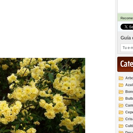
Recomen
Guía 
Cat
Arbo
Azal
Rod
Bon
Bul
Cam
Cep
Cri
Cult
Deco