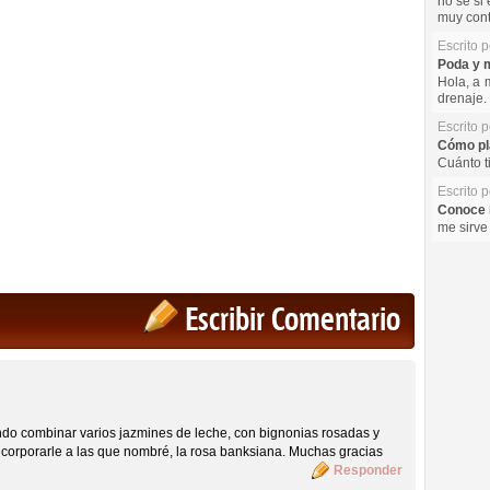
no se si 
muy cont
Escrito 
Poda y m
Hola, a 
drenaje. 
Escrito 
Cómo pla
Cuánto t
Escrito 
Conoce l
me sirve
Escribir Comentario
indo combinar varios jazmines de leche, con bignonias rosadas y
corporarle a las que nombré, la rosa banksiana. Muchas gracias
Responder