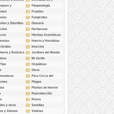
cubresuelos
nques y
Fitopatología
ticas
antes
Frutales
sias
Fungicidas
nios y Gitanillas
Glosario
echos
Herbaceas
scos
Hierbas Aromáticas
ensias
Huerto y Hortalizas
cticidas
Insectos
ineria y Botánica
Jardines del Mundo
ieza
Mi Jardin
 Tips
Orquídeas
s
Otros
genadoras
Para Cerca del
Estanque
ennes
Plagas
tas
Plantas de Interior
a
Reproducción
go
Rosas
dos y otros
Semillas
as
os y Abonos
Violetas