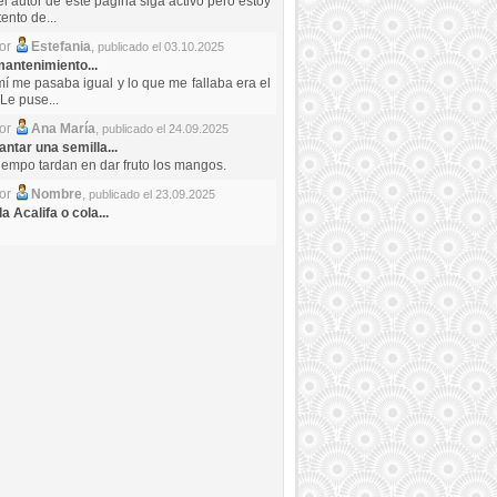
el autor de este pagina siga activo pero estoy
ento de...
por
Estefania
,
publicado el 03.10.2025
antenimiento...
mí me pasaba igual y lo que me fallaba era el
Le puse...
por
Ana María
,
publicado el 24.09.2025
ntar una semilla...
iempo tardan en dar fruto los mangos.
por
Nombre
,
publicado el 23.09.2025
a Acalifa o cola...