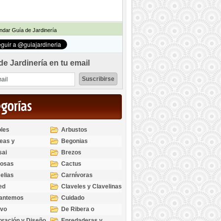
dar Guía de Jardinería
de Jardinería en tu email
egorías
les
Arbustos
eas y
Begonias
odendros
sai
Brezos
bosas
Cactus
elias
Carnívoras
ed
Claveles y Clavelinas
santemos
Cuidado
ivo
De Ribera o
Palustres
ración y Diseño
Enredaderas y