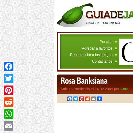
GUÍA DE JARDINERÍA
Portada
Agregar a favoritos
Recomendar a tus amigos
Contáctanos
Facebook
Rosa Banksiana
Twitter
Artículo Publicado el 14.02.2009 por
Anto
Facebook
Twitter
Pinterest
Reddit
Email
Compartir
Pinterest
Reddit
WhatsApp