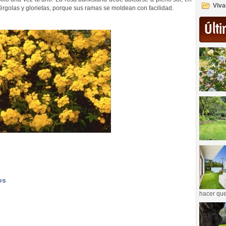
Viva
pérgolas y glorietas, porque sus ramas se moldean con facilidad.
Últi
os
hacer que