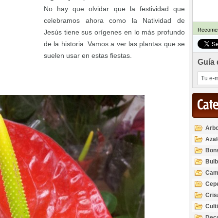
No hay que olvidar que la festividad que
celebramos ahora como la Natividad de
Recomen
Jesús tiene sus orígenes en lo más profundo
de la historia. Vamos a ver las plantas que se
suelen usar en estas fiestas.
Guía 
Cat
Arbo
Azal
Rod
Bon
Bul
Cam
Cep
Cri
Cult
Deco