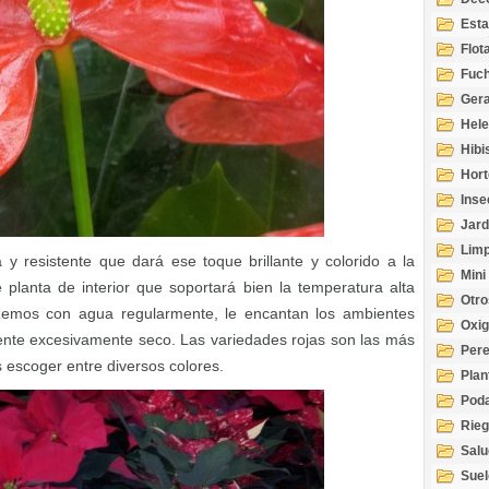
Esta
Acuá
Flot
Fuch
Gera
Hel
Hibi
Hort
Inse
Jard
Limp
y resistente que dará ese toque brillante y colorido a la
Mini
planta de interior que soportará bien la temperatura alta
Otro
zemos con agua regularmente, le encantan los ambientes
Oxi
ente excesivamente seco. Las variedades rojas son las más
Per
escoger entre diversos colores.
Plan
Pod
Rie
Salu
tem
Suel