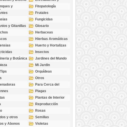
cubresuelos
nques y
Fitopatología
ticas
antes
Frutales
sias
Fungicidas
nios y Gitanillas
Glosario
echos
Herbaceas
scos
Hierbas Aromáticas
ensias
Huerto y Hortalizas
cticidas
Insectos
ineria y Botánica
Jardines del Mundo
ieza
Mi Jardin
 Tips
Orquídeas
s
Otros
genadoras
Para Cerca del
Estanque
ennes
Plagas
tas
Plantas de Interior
a
Reproducción
go
Rosas
dos y otros
Semillas
as
os y Abonos
Violetas