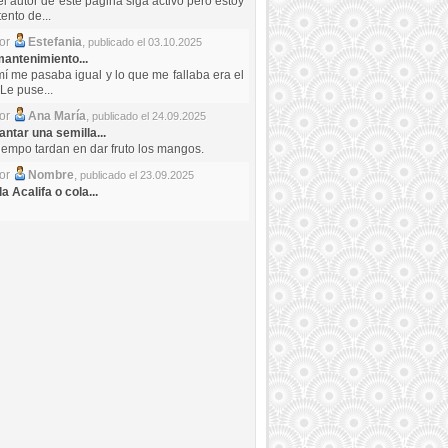
el autor de este pagina siga activo pero estoy
ento de...
por
Estefania
,
publicado el 03.10.2025
antenimiento...
mí me pasaba igual y lo que me fallaba era el
Le puse...
por
Ana María
,
publicado el 24.09.2025
ntar una semilla...
iempo tardan en dar fruto los mangos.
por
Nombre
,
publicado el 23.09.2025
a Acalifa o cola...