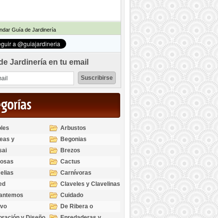
dar Guía de Jardinería
de Jardinería en tu email
egorías
les
Arbustos
eas y
Begonias
odendros
sai
Brezos
bosas
Cactus
elias
Carnívoras
ed
Claveles y Clavelinas
santemos
Cuidado
ivo
De Ribera o
Palustres
ración y Diseño
Enredaderas y