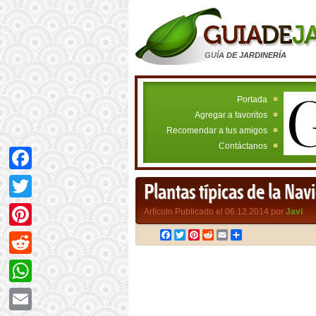
GUÍA DE JARDINERÍA
Portada
Agregar a favoritos
Recomendar a tus amigos
Contáctanos
Facebook
Plantas típicas de la Nav
Twitter
Artículo Publicado el 06.12.2014 por
Javi
Facebook
Twitter
Pinterest
Reddit
Email
Compartir
Pinterest
Reddit
WhatsApp