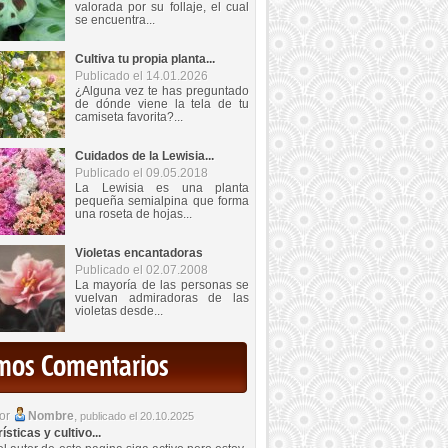
valorada por su follaje, el cual
se encuentra...
Cultiva tu propia planta...
Publicado el 14.01.2026
¿Alguna vez te has preguntado
de dónde viene la tela de tu
camiseta favorita?...
Cuidados de la Lewisia...
Publicado el 09.05.2018
La Lewisia es una planta
pequeña semialpina que forma
una roseta de hojas...
Violetas encantadoras
Publicado el 02.07.2008
La mayoría de las personas se
vuelvan admiradoras de las
violetas desde...
imos Comentarios
por
Nombre
,
publicado el 20.10.2025
sticas y cultivo...