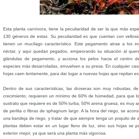
Esta planta carnívora, tiene la peculiaridad de ser la que más espe
130 géneros de estas. Su peculiaridad es que cuentan con vellosi
tienen un mucílago característico. Este pegamento atrae a los in
néctar, y aquí quedan pegados, empeorando su situación al querer
glándulas de pegamento, y acciona los pelos hacia el centro d
especies más desarroladas, envuelven a su presa. En cualquier caso,
hojas caen lentamente, para dar lugar a nuevas hojas que repitan est
Dentro de sus características, las droseras son muy robustas, de f
crecimiento, requieren un mínimo de 60% de húmedad, para que los
sustrato que requiere es de 50% turba, 50% arena gruesa; es muy a
de perlita o fibras de sphagnum largo. A la hora del riego, se acons
una bandeja de riego, y tratar de que siempre tenga un poquito de 
plantas deben estar en un lugar lleno de luz, sino sus hojas se po
exterior mejor, ya que será una planta más vigorosa.