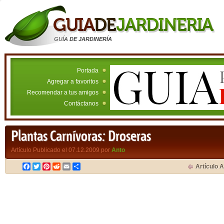
GUÍA DE JARDINERÍA
Portada
Agregar a favoritos
Recomendar a tus amigos
Contáctanos
Plantas Carnívoras: Droseras
Artículo Publicado el 07.12.2009 por
Anto
Facebook
Twitter
Pinterest
Reddit
Email
Compartir
Artículo A