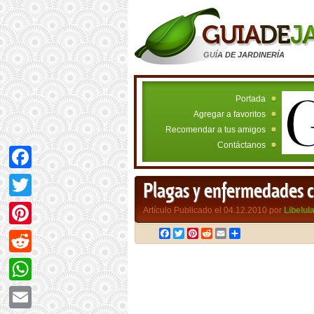
GUÍA DE JARDINERÍA
Portada
Agregar a favoritos
Recomendar a tus amigos
Contáctanos
Facebook
Plagas y enfermedades c
Twitter
Artículo Publicado el 04.12.2010 por
Libelul
Facebook
Twitter
Pinterest
Reddit
Email
Compartir
Pinterest
Reddit
WhatsApp