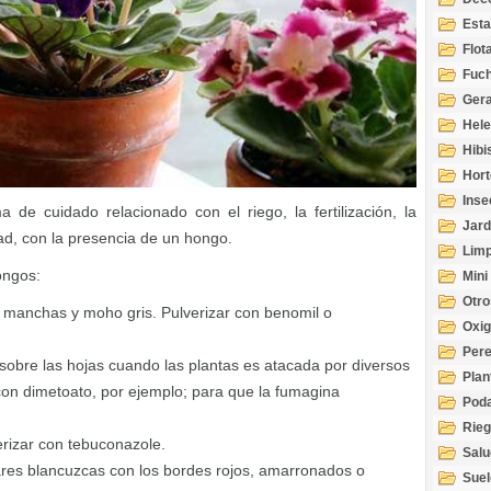
Esta
Acuá
Flot
Fuch
Gera
Hel
Hibi
Hort
Inse
de cuidado relacionado con el riego, la fertilización, la
Jard
ad, con la presencia de un hongo.
Limp
ongos:
Mini
Otro
on manchas y moho gris. Pulverizar con benomil o
Oxi
Per
sobre las hojas cuando las plantas es atacada por diversos
Plan
con dimetoato, por ejemplo; para que la fumagina
Pod
Rie
verizar con tebuconazole.
Salu
ares blancuzcas con los bordes rojos, amarronados o
tem
Suel