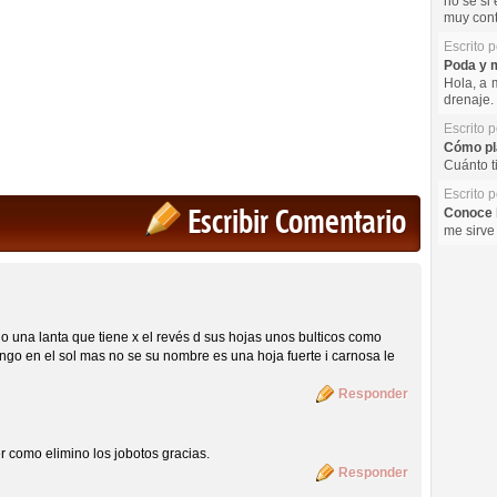
no se si 
muy cont
Escrito 
Poda y m
Hola, a 
drenaje. 
Escrito 
Cómo pla
Cuánto t
Escrito 
Escribir Comentario
Conoce l
me sirve
una lanta que tiene x el revés d sus hojas unos bulticos como
engo en el sol mas no se su nombre es una hoja fuerte i carnosa le
Responder
 como elimino los jobotos gracias.
Responder