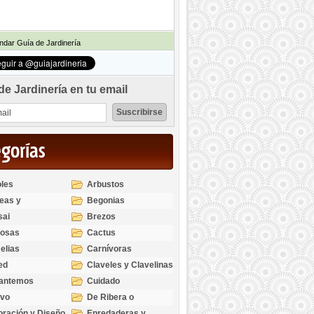
dar Guía de Jardinería
de Jardinería en tu email
egorías
les
Arbustos
eas y
Begonias
odendros
sai
Brezos
bosas
Cactus
elias
Carnívoras
ed
Claveles y Clavelinas
santemos
Cuidado
ivo
De Ribera o
Palustres
ración y Diseño
Enredaderas y