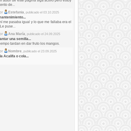
el autor de este pagina siga activo pero estoy
ento de...
por
Estefania
,
publicado el 03.10.2025
antenimiento...
mí me pasaba igual y lo que me fallaba era el
Le puse...
por
Ana María
,
publicado el 24.09.2025
ntar una semilla...
iempo tardan en dar fruto los mangos.
por
Nombre
,
publicado el 23.09.2025
a Acalifa o cola...