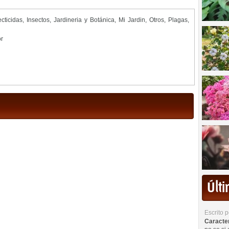
ecticidas
,
Insectos
,
Jardineria y Botánica
,
Mi Jardin
,
Otros
,
Plagas
,
or
Últ
Escrito 
Caracterí