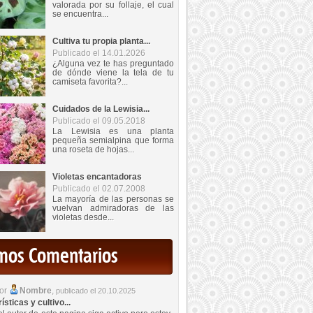
valorada por su follaje, el cual
se encuentra...
Cultiva tu propia planta...
Publicado el 14.01.2026
¿Alguna vez te has preguntado
de dónde viene la tela de tu
camiseta favorita?...
Cuidados de la Lewisia...
Publicado el 09.05.2018
La Lewisia es una planta
pequeña semialpina que forma
una roseta de hojas...
Violetas encantadoras
Publicado el 02.07.2008
La mayoría de las personas se
vuelvan admiradoras de las
violetas desde...
imos Comentarios
por
Nombre
,
publicado el 20.10.2025
sticas y cultivo...