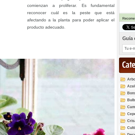
comienzan a proliferar. Es fundamental
reconocer cuál es la peste que está
Recomen
afectando a la planta para poder aplicar el
producto adecuado.
Guía 
Cat
Arbo
Azal
Rod
Bon
Bul
Cam
Cep
Cri
Cult
Deco