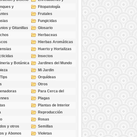
cubresuelos
nques y
Fitopatología
ticas
antes
Frutales
sias
Fungicidas
nios y Gitanillas
Glosario
echos
Herbaceas
scos
Hierbas Aromáticas
ensias
Huerto y Hortalizas
cticidas
Insectos
ineria y Botánica
Jardines del Mundo
ieza
Mi Jardin
 Tips
Orquídeas
s
Otros
genadoras
Para Cerca del
Estanque
ennes
Plagas
tas
Plantas de Interior
a
Reproducción
go
Rosas
dos y otros
Semillas
as
os y Abonos
Violetas