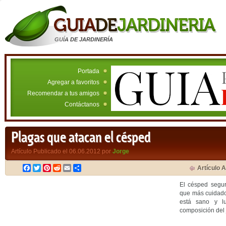
GUÍA DE JARDINERÍA
Portada
Agregar a favoritos
Recomendar a tus amigos
Contáctanos
Plagas que atacan el césped
Artículo Publicado el 06.06.2012 por
Jorge
Facebook
Twitter
Pinterest
Reddit
Email
Compartir
Artículo A
El césped segur
que más cuidado 
está sano y l
composición del 