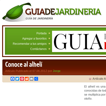
GUÍA DE JARDINERÍA
Portada
Agregar a favoritos
Recomendar a tus amigos
Contáctanos
Conoce al alhelí
Artículo Publicado el 07.06.2012 por
Jorge
Facebook
Twitter
Pinterest
Reddit
Email
Compartir
Artículo A
El alhelí es un
conocidas de toda
se multiplica po
otoño.