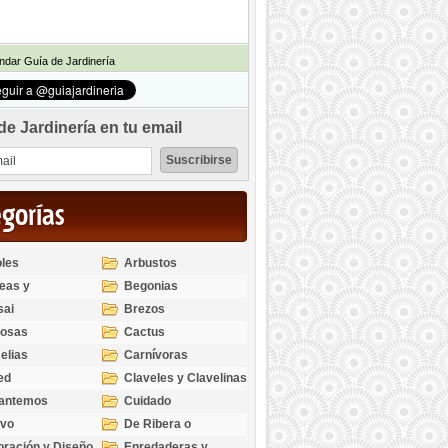
dar Guía de Jardinería
de Jardinería en tu email
egorías
les
Arbustos
eas y
Begonias
odendros
sai
Brezos
bosas
Cactus
elias
Carnívoras
ed
Claveles y Clavelinas
santemos
Cuidado
ivo
De Ribera o
Palustres
ración y Diseño
Enredaderas y