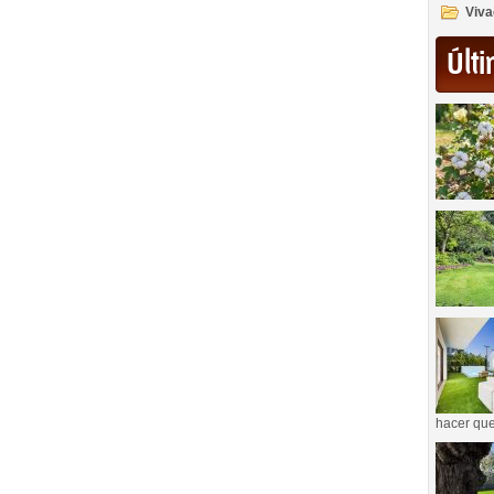
Viva
Últi
hacer que