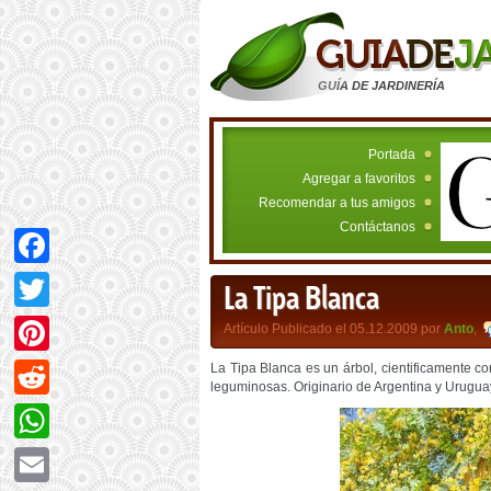
GUÍA DE JARDINERÍA
Portada
Agregar a favoritos
Recomendar a tus amigos
Contáctanos
Facebook
La Tipa Blanca
Twitter
Artículo Publicado el 05.12.2009 por
Anto
,
Pinterest
La Tipa Blanca es un árbol, cientificamente co
leguminosas. Originario de Argentina y Urugua
Reddit
WhatsApp