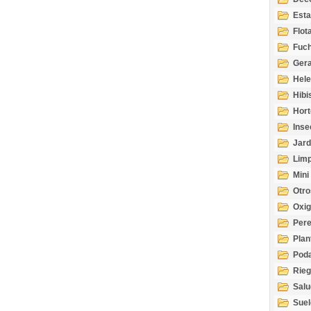
Esta
Acuá
Flot
Fuch
Gera
Hel
Hibi
Hort
Inse
Jard
Limp
Mini
Otro
Oxi
Per
Plan
Pod
Rie
Salu
tem
Suel