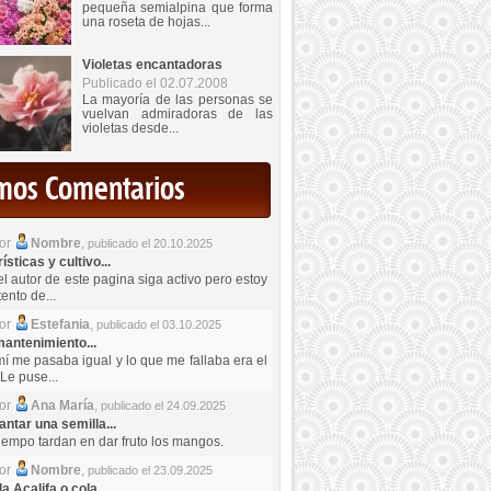
pequeña semialpina que forma
una roseta de hojas...
Violetas encantadoras
Publicado el 02.07.2008
La mayoría de las personas se
vuelvan admiradoras de las
violetas desde...
imos Comentarios
por
Nombre
,
publicado el 20.10.2025
sticas y cultivo...
el autor de este pagina siga activo pero estoy
ento de...
por
Estefania
,
publicado el 03.10.2025
antenimiento...
mí me pasaba igual y lo que me fallaba era el
Le puse...
por
Ana María
,
publicado el 24.09.2025
ntar una semilla...
iempo tardan en dar fruto los mangos.
por
Nombre
,
publicado el 23.09.2025
a Acalifa o cola...