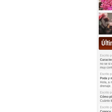
Últ
Escrito 
Caracterí
no se si 
muy cont
Escrito 
Poda y m
Hola, a 
drenaje. 
Escrito 
Cómo pla
Cuánto t
Escrito 
Conoce l