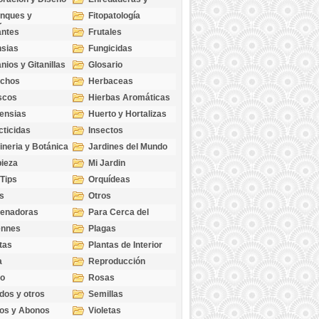
cubresuelos
nques y
Fitopatología
ticas
antes
Frutales
sias
Fungicidas
nios y Gitanillas
Glosario
echos
Herbaceas
scos
Hierbas Aromáticas
ensias
Huerto y Hortalizas
cticidas
Insectos
ineria y Botánica
Jardines del Mundo
ieza
Mi Jardin
 Tips
Orquídeas
s
Otros
genadoras
Para Cerca del
Estanque
ennes
Plagas
tas
Plantas de Interior
a
Reproducción
go
Rosas
dos y otros
Semillas
as
os y Abonos
Violetas