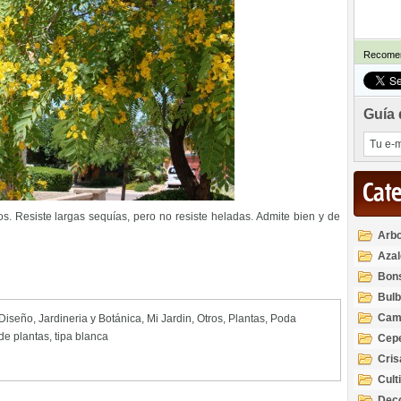
Recomen
Guía 
Cat
os. Resiste largas sequías, pero no resiste heladas. Admite bien y de
Arbo
Azal
Rod
Bon
Bul
Cam
 Diseño
,
Jardineria y Botánica
,
Mi Jardin
,
Otros
,
Plantas
,
Poda
de plantas
,
tipa blanca
Cep
Cri
Cult
Deco