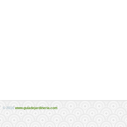
© 2016
www.guiadejardineria.com