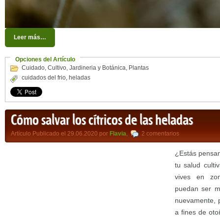
Leer más…
Opciones del Artículo
Cuidado
,
Cultivo
,
Jardineria y Botánica
,
Plantas
cuidados del frio
,
heladas
Cómo salvar los cítricos de las heladas
Artículo Publicado el 29.06.2020 por
Flavia
,
2 comentarios
¿Estás pensan
tu salud cult
vives en zo
puedan ser mu
nuevamente, p
a fines de ot