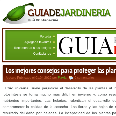
GUÍA DE JARDINERÍA
Portada
Agregar a favoritos
Recomendar a tus amigos
Contáctanos
Los mejores consejos para proteger las plan
Artículo Publicado el 01.04.2022 por
Flavia
,
0 comentarios
El
frío invernal
suele perjudicar el desarrollo de las plantas al int
fotosíntesis se torna mucho más difícil en invierno y, como resu
nutrientes importantes. Las heladas, ralentizan el desarrollo
comprometer la calidad de la cosecha. Las flores y las hojas d
resultado del daño por heladas. La incapacidad de las plantas pa