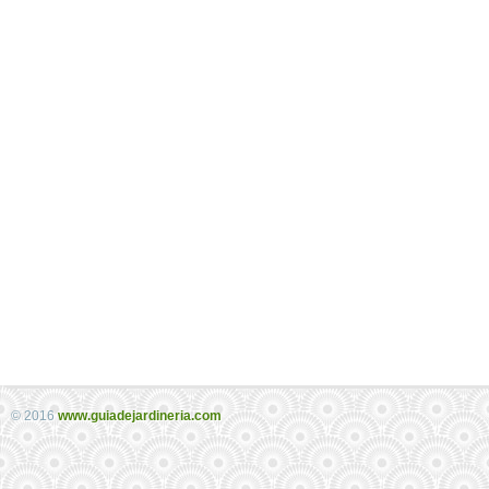
© 2016
www.guiadejardineria.com