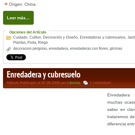
Origen: China.
Leer más…
Opciones del Artículo
Cuidado
,
Cultivo
,
Decoración y Diseño
,
Enredaderas y cubresuelos
,
Jard
Plantas
,
Poda
,
Riego
decoracion pérgolas
,
enredadera
,
enredaderas con flores
,
glicinas
Enredadera y cubresuelo
Artículo Publicado el 05.09.2008 por
Libelula
,
1 comentario
Enredadera
muchas ocasi
saber en clar
trataremos de
diferencia entr