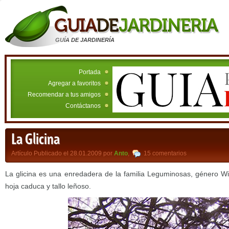
GUÍA DE JARDINERÍA
Portada
Agregar a favoritos
Recomendar a tus amigos
Contáctanos
La Glicina
Artículo Publicado el 28.01.2009 por
Anto
,
15 comentarios
La glicina es una enredadera de la familia Leguminosas, género Wis
hoja caduca y tallo leñoso.