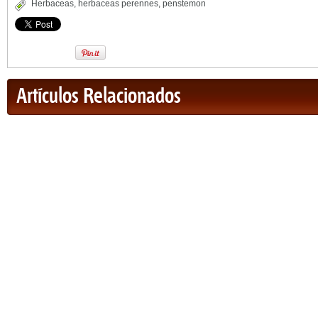
Herbaceas
,
herbaceas perennes
,
penstemon
Artículos Relacionados