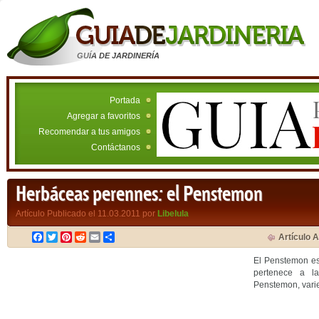
GUÍA DE JARDINERÍA
Portada
Agregar a favoritos
Recomendar a tus amigos
Contáctanos
Herbáceas perennes: el Penstemon
Artículo Publicado el 11.03.2011 por
Libelula
Facebook
Twitter
Pinterest
Reddit
Email
Compartir
Artículo A
El Penstemon e
pertenece a la
Penstemon, vari