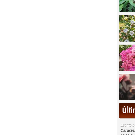
Últ
Escrito 
Caracterí