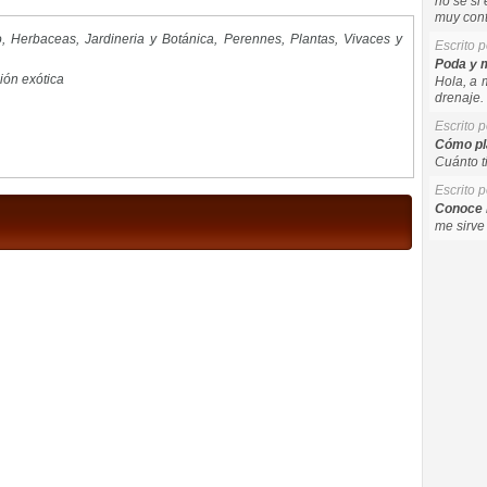
no se si 
muy cont
o
,
Herbaceas
,
Jardineria y Botánica
,
Perennes
,
Plantas
,
Vivaces y
Escrito 
Poda y m
ión exótica
Hola, a 
drenaje. 
Escrito 
Cómo pla
Cuánto t
Escrito 
Conoce l
me sirve