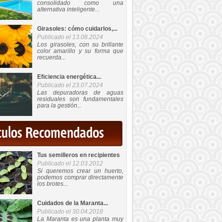
consolidado como una
alternativa inteligente...
Girasoles: cómo cuidarlos,...
Publicado el 13.08.2024
Los girasoles, con su brillante
color amarillo y su forma que
recuerda...
Eficiencia energética...
Publicado el 23.07.2024
Las depuradoras de aguas
residuales son fundamentales
para la gestión...
iculos Recomendados
Tus semilleros en recipientes
Publicado el 12.03.2012
Si queremos crear un huerto,
podemos comprar directamente
los brotes...
Cuidados de la Maranta...
Publicado el 30.04.2018
La Maranta es una planta muy