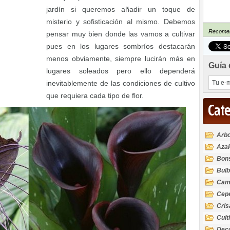
jardín si queremos añadir un toque de
misterio y sofisticación al mismo. Debemos
Recomen
pensar muy bien donde las vamos a cultivar
pues en los lugares sombríos destacarán
menos obviamente, siempre lucirán más en
Guía 
lugares soleados pero ello dependerá
inevitablemente de las condiciones de cultivo
que requiera cada tipo de flor.
Cat
Arbo
Azal
Rod
Bon
Bul
Cam
Cep
Cri
Cult
Deco