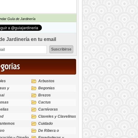
dar Guía de Jardinería
de Jardinería en tu email
egorías
les
Arbustos
eas y
Begonias
odendros
sai
Brezos
bosas
Cactus
elias
Carnívoras
ed
Claveles y Clavelinas
santemos
Cuidado
ivo
De Ribera o
Palustres
ración y Diseño
Enredaderas y