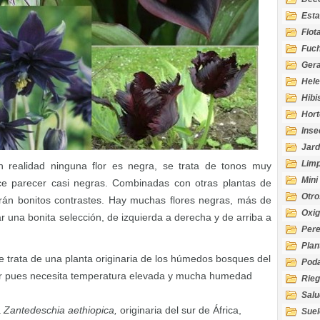
Esta
Acuá
Flot
Fuch
Gera
Hel
Hibi
Hort
Inse
Jard
Limp
 realidad ninguna flor es negra, se trata de tonos muy
Mini
ce parecer casi negras. Combinadas con otras plantas de
Otro
arán bonitos contrastes. Hay muchas flores negras, más de
Oxi
r una bonita selección, de izquierda a derecha y de arriba a
Per
Plan
se trata de una planta originaria de los húmedos bosques del
Pod
rior pues necesita temperatura elevada y mucha humedad
Rie
Salu
tem
a
Zantedeschia aethiopica,
originaria del sur de África,
Suel