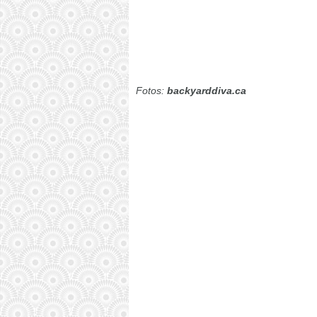
Fotos:
backyarddiva.ca