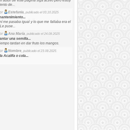
el autor de este pagina siga activo pero estoy
ento de...
por
Estefania
,
publicado el 03.10.2025
antenimiento...
mí me pasaba igual y lo que me fallaba era el
Le puse...
por
Ana María
,
publicado el 24.09.2025
ntar una semilla...
iempo tardan en dar fruto los mangos.
por
Nombre
,
publicado el 23.09.2025
a Acalifa o cola...