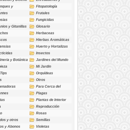
cubresuelos
nques y
Fitopatología
ticas
antes
Frutales
sias
Fungicidas
nios y Gitanillas
Glosario
echos
Herbaceas
scos
Hierbas Aromáticas
ensias
Huerto y Hortalizas
cticidas
Insectos
ineria y Botánica
Jardines del Mundo
ieza
Mi Jardin
 Tips
Orquídeas
s
Otros
genadoras
Para Cerca del
Estanque
ennes
Plagas
tas
Plantas de Interior
a
Reproducción
go
Rosas
dos y otros
Semillas
as
os y Abonos
Violetas