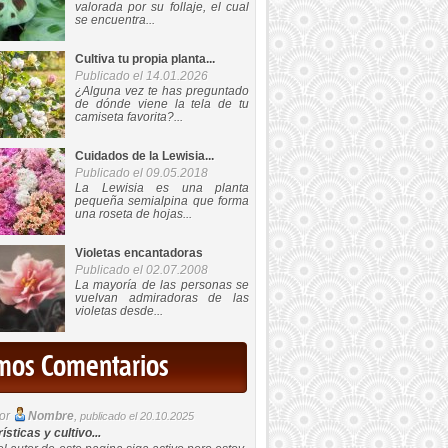
valorada por su follaje, el cual
se encuentra...
Cultiva tu propia planta...
Publicado el 14.01.2026
¿Alguna vez te has preguntado
de dónde viene la tela de tu
camiseta favorita?...
Cuidados de la Lewisia...
Publicado el 09.05.2018
La Lewisia es una planta
pequeña semialpina que forma
una roseta de hojas...
Violetas encantadoras
Publicado el 02.07.2008
La mayoría de las personas se
vuelvan admiradoras de las
violetas desde...
imos Comentarios
por
Nombre
,
publicado el 20.10.2025
sticas y cultivo...