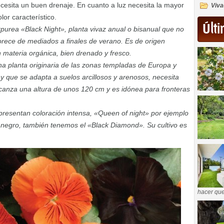
cesita un buen drenaje. En cuanto a luz necesita la mayor
Viva
lor característico.
Últi
purea «Black Night», planta vivaz anual o bisanual que no
lorece de mediados a finales de verano. Es de origen
n materia orgánica, bien drenado y fresco.
na planta originaria de las zonas templadas de Europa y
r y que se adapta a suelos arcillosos y arenosos, necesita
Alcanza una altura de unos 120 cm y es idónea para fronteras
 presentan coloración intensa, «Queen of night» por ejemplo
e negro, también tenemos el «Black Diamond». Su cultivo es
hacer que