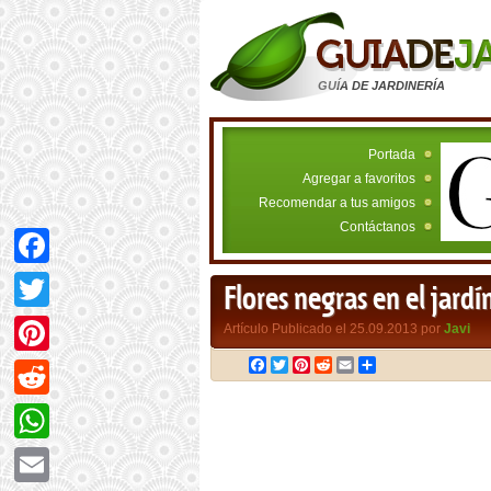
GUÍA DE JARDINERÍA
Portada
Agregar a favoritos
Recomendar a tus amigos
Contáctanos
Facebook
Flores negras en el jardí
Twitter
Artículo Publicado el 25.09.2013 por
Javi
Facebook
Twitter
Pinterest
Reddit
Email
Compartir
Pinterest
Reddit
WhatsApp