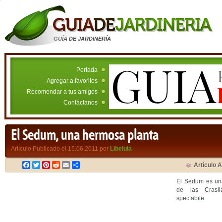
GUÍA DE JARDINERÍA
Portada
Agregar a favoritos
Recomendar a tus amigos
Contáctanos
El Sedum, una hermosa planta
Artículo Publicado el 15.06.2011 por
Libelula
Facebook
Twitter
Pinterest
Reddit
Email
Compartir
Artículo A
El Sedum es una
de las Crasil
spectabile.