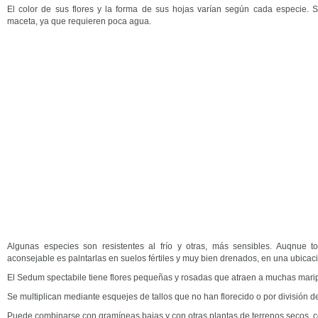
El color de sus flores y la forma de sus hojas varían según cada especie. S
maceta, ya que requieren poca agua.
Algunas especies son resistentes al frío y otras, más sensibles. Auqnue t
aconsejable es palntarlas en suelos fértiles y muy bien drenados, en una ubicac
El Sedum spectabile tiene flores pequeñas y rosadas que atraen a muchas marip
Se multiplican mediante esquejes de tallos que no han florecido o por división d
Puede combinarse con gramíneas bajas y con otras plantas de terrenos secos, c