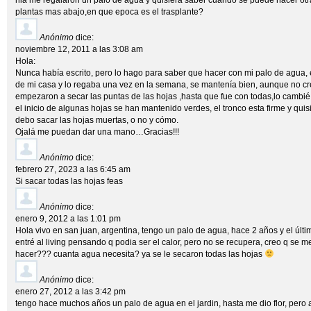
hla me regalaron un palo de agua y quisiera saber cuando se puede hacer otra
plantas mas abajo,en que epoca es el trasplante?
Anónimo
dice:
noviembre 12, 2011 a las 3:08 am
Hola:
Nunca había escrito, pero lo hago para saber que hacer con mi palo de agua, el
de mi casa y lo regaba una vez en la semana, se mantenía bien, aunque no cr
empezaron a secar las puntas de las hojas ,hasta que fue con todas,lo cambié 
el inicio de algunas hojas se han mantenido verdes, el tronco esta firme y qui
debo sacar las hojas muertas, o no y cómo.
Ojalá me puedan dar una mano…Gracias!!!
Anónimo
dice:
febrero 27, 2023 a las 6:45 am
Si sacar todas las hojas feas
Anónimo
dice:
enero 9, 2012 a las 1:01 pm
Hola vivo en san juan, argentina, tengo un palo de agua, hace 2 años y el últ
entré al living pensando q podia ser el calor, pero no se recupera, creo q se m
hacer??? cuanta agua necesita? ya se le secaron todas las hojas
Anónimo
dice:
enero 27, 2012 a las 3:42 pm
tengo hace muchos años un palo de agua en el jardin, hasta me dio flor, pero