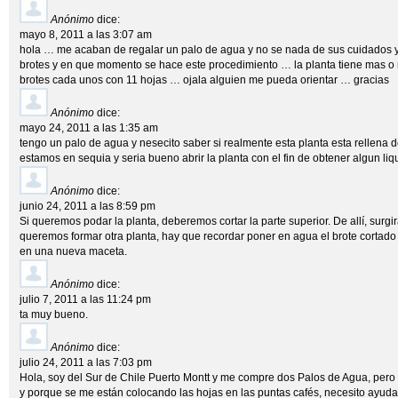
Anónimo
dice:
mayo 8, 2011 a las 3:07 am
hola … me acaban de regalar un palo de agua y no se nada de sus cuidados
brotes y en que momento se hace este procedimiento … la planta tiene mas o
brotes cada unos con 11 hojas … ojala alguien me pueda orientar … gracias
Anónimo
dice:
mayo 24, 2011 a las 1:35 am
tengo un palo de agua y nesecito saber si realmente esta planta esta rellena 
estamos en sequia y seria bueno abrir la planta con el fin de obtener algun li
Anónimo
dice:
junio 24, 2011 a las 8:59 pm
Si queremos podar la planta, deberemos cortar la parte superior. De allí, surgir
queremos formar otra planta, hay que recordar poner en agua el brote cortado 
en una nueva maceta.
Anónimo
dice:
julio 7, 2011 a las 11:24 pm
ta muy bueno.
Anónimo
dice:
julio 24, 2011 a las 7:03 pm
Hola, soy del Sur de Chile Puerto Montt y me compre dos Palos de Agua, pero
y porque se me están colocando las hojas en las puntas cafés, necesito ayud