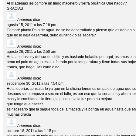
AH!! ademas les compre un lindo macetero y tierra orgánica Que hago??
GRACIAS
Anónimo
dice:
agosto 15, 2011 a las 7:18 pm
Compré planta Palo de agua, no se ha desarrollado y pienso que es debido a q
que no lo deja desarrolar, debo quitarlo? o se secara?
Anónimo
dice:
agosto 26, 2011 a las 2:50 am
Hola a todos soy del sur de chile, y es bastante heladito por aqui, estamos c
pena mi palo de agua esta sufriendo por la temperatura y tiene todas sus hoj
tronco, que hago ..las corto o no.
Anónimo
dice:
septiembre 30, 2011 a las 7:54 pm
Hola, querias consultarle ya que en la oficina tenemos un palo de agua que se
despues se le empezo a secare el tallo, es por eso que la cortamos y ahora t
mas y le cambiamos la tierra, la pusimos a la luz pero no mejora
que tengo que hacer?
es necesario que la saque toda de la maceta y la ponga en agua hasta que e
muchas gracia
Anónimo
dice:
octubre 18, 2011 a las 1:15 pm