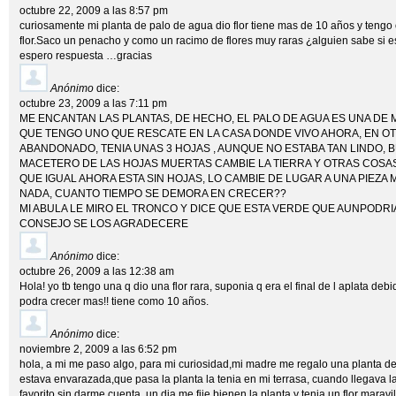
octubre 22, 2009 a las 8:57 pm
curiosamente mi planta de palo de agua dio flor tiene mas de 10 años y teng
flor.Saco un penacho y como un racimo de flores muy raras ¿alguien sabe si 
espero respuesta …gracias
Anónimo
dice:
octubre 23, 2009 a las 7:11 pm
ME ENCANTAN LAS PLANTAS, DE HECHO, EL PALO DE AGUA ES UNA DE 
QUE TENGO UNO QUE RESCATE EN LA CASA DONDE VIVO AHORA, EN O
ABANDONADO, TENIA UNAS 3 HOJAS , AUNQUE NO ESTABA TAN LINDO, B
MACETERO DE LAS HOJAS MUERTAS CAMBIE LA TIERRA Y OTRAS COSA
QUE IGUAL AHORA ESTA SIN HOJAS, LO CAMBIE DE LUGAR A UNA PIEZA 
NADA, CUANTO TIEMPO SE DEMORA EN CRECER??
MI ABULA LE MIRO EL TRONCO Y DICE QUE ESTA VERDE QUE AUNPODR
CONSEJO SE LOS AGRADECERE
Anónimo
dice:
octubre 26, 2009 a las 12:38 am
Hola! yo tb tengo una q dio una flor rara, suponia q era el final de l aplata debi
podra crecer mas!! tiene como 10 años.
Anónimo
dice:
noviembre 2, 2009 a las 6:52 pm
hola, a mi me paso algo, para mi curiosidad,mi madre me regalo una planta d
estava envarazada,que pasa la planta la tenia en mi terrasa, cuando llegava la
favorito,sin darme cuenta, un dia me fije bienen la planta y tenia un flor marav