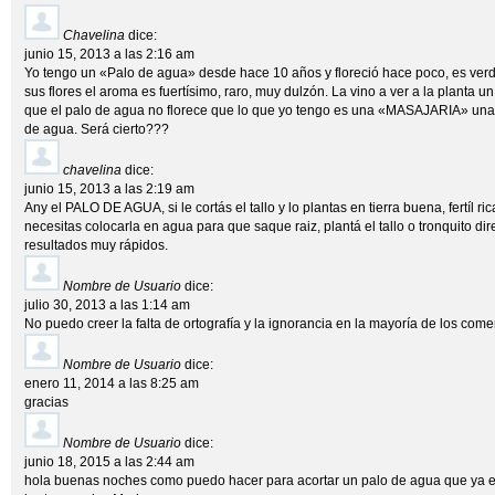
Chavelina
dice:
junio 15, 2013 a las 2:16 am
Yo tengo un «Palo de agua» desde hace 10 años y floreció hace poco, es verda
sus flores el aroma es fuertísimo, raro, muy dulzón. La vino a ver a la planta u
que el palo de agua no florece que lo que yo tengo es una «MASAJARIA» una
de agua. Será cierto???
chavelina
dice:
junio 15, 2013 a las 2:19 am
Any el PALO DE AGUA, si le cortás el tallo y lo plantas en tierra buena, fertíl ri
necesitas colocarla en agua para que saque raiz, plantá el tallo o tronquito dir
resultados muy rápidos.
Nombre de Usuario
dice:
julio 30, 2013 a las 1:14 am
No puedo creer la falta de ortografía y la ignorancia en la mayoría de los come
Nombre de Usuario
dice:
enero 11, 2014 a las 8:25 am
gracias
Nombre de Usuario
dice:
junio 18, 2015 a las 2:44 am
hola buenas noches como puedo hacer para acortar un palo de agua que ya est