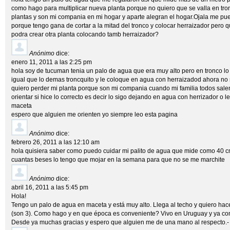
como hago para multiplicar nueva planta porque no quiero que se valla en tro
plantas y son mi compania en mi hogar y aparte alegran el hogar.Ojala me pu
porque tengo gana de cortar a la mitad del tronco y colocar herraizador pero q
podra crear otra planta colocando tamb herraizador?
Anónimo
dice:
enero 11, 2011 a las 2:25 pm
hola soy de tucuman tenia un palo de agua que era muy alto pero en tronco lo q
igual que lo demas troncquito y le coloque en agua con herraizadod ahora no s
quiero perder mi planta porque son mi compania cuando mi familia todos sale
orientar si hice lo correcto es decir lo sigo dejando en agua con herrizador o 
maceta
espero que alguien me orienten yo siempre leo esta pagina
Anónimo
dice:
febrero 26, 2011 a las 12:10 am
hola quisiera saber como puedo cuidar mi palito de agua que mide como 40 
cuantas beses lo tengo que mojar en la semana para que no se me marchite
Anónimo
dice:
abril 16, 2011 a las 5:45 pm
Hola!
Tengo un palo de agua en maceta y está muy alto. Llega al techo y quiero hace
(son 3). Como hago y en que época es conveniente? Vivo en Uruguay y ya com
Desde ya muchas gracias y espero que alguien me de una mano al respecto.-