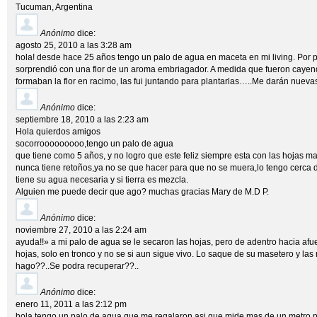
Tucuman, Argentina
Anónimo
dice:
agosto 25, 2010 a las 3:28 am
hola! desde hace 25 años tengo un palo de agua en maceta en mi living. Por p
sorprendió con una flor de un aroma embriagador. A medida que fueron cayendo
formaban la flor en racimo, las fui juntando para plantarlas…..Me darán nueva
Anónimo
dice:
septiembre 18, 2010 a las 2:23 am
Hola quierdos amigos
socorrooooooooo,tengo un palo de agua
que tiene como 5 años, y no logro que este feliz siempre esta con las hojas ma
nunca tiene retoños,ya no se que hacer para que no se muera,lo tengo cerca 
tiene su agua necesaria y si tierra es mezcla.
Alguien me puede decir que ago? muchas gracias Mary de M.D P.
Anónimo
dice:
noviembre 27, 2010 a las 2:24 am
ayuda!!» a mi palo de agua se le secaron las hojas, pero de adentro hacia afue
hojas, solo en tronco y no se si aun sigue vivo. Lo saque de su masetero y la
hago??..Se podra recuperar??..
Anónimo
dice:
enero 11, 2011 a las 2:12 pm
hola tengo un palo de agua que me regalaron asi que mide mas de un metro pe