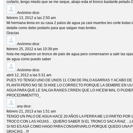
cortarlo, tengo miedo que se me seque, abajo esta el tronco bastante pelado.
Anónimo
dice:
febrero 13, 2012 a las 2:50 am
Mi hermana tenia en su casa 2 palos de agua ya casi muertos les corte todas l
detalle como debo podarlo para que salgan mas brotes.
Gracias
Anónimo
dice:
febrero 25, 2012 a las 10:39 pm
hola me regalaron un tronco de palo de agua pero comensaron a salir las ojas
de agua como puedo saber
Anónimo
dice:
abril 12, 2012 a las 5:31 am
PUES YO TENGO UNO DE UNOS 11 COM DE PALO AGARRAS Y ACABO DE
PLANTA PERO NO SE SI HIXE LO CORRECTO PORQUE LA SEMBRE EN U
AGUA PARA QUE LE SALGA RAIXES CRREN QUE LO HICEW MAL O PUDIE
PROCEDIMIENTTO_
any
dice:
febrero 21, 2013 a las 1:51 am
TENGO UN PALO DE AGUA HACE 20 AÑOS LA PERRA ME LO PARTIO POR
TROCO CON LAS HOJAS….QUIERO SABER SI EL TRONCO SACA RAIZ….LO
SI NO ES ASÁ COMO HAGO PARA CONSARVARLO PORQUE QUEDO UNA P
GRACIAS…!!!