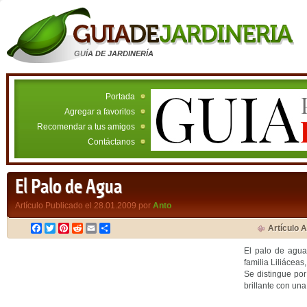
GUÍA DE JARDINERÍA
Portada
Agregar a favoritos
Recomendar a tus amigos
Contáctanos
El Palo de Agua
Artículo Publicado el 28.01.2009 por
Anto
Facebook
Twitter
Pinterest
Reddit
Email
Compartir
Artículo A
El palo de agua
familia Liliácea
Se distingue por
brillante con una