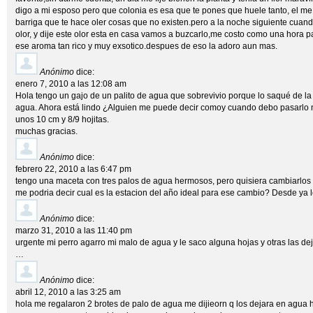
digo a mi esposo pero que colonia es esa que te pones que huele tanto, el me 
barriga que te hace oler cosas que no existen.pero a la noche siguiente cua
olor, y dije este olor esta en casa vamos a buzcarlo,me costo como una hora pa
ese aroma tan rico y muy exsotico.despues de eso la adoro aun mas.
Anónimo
dice:
enero 7, 2010 a las 12:08 am
Hola tengo un gajo de un palito de agua que sobrevivio porque lo saqué de la
agua. Ahora está lindo ¿Alguien me puede decir comoy cuando debo pasarlo
unos 10 cm y 8/9 hojitas.
muchas gracias.
Anónimo
dice:
febrero 22, 2010 a las 6:47 pm
tengo una maceta con tres palos de agua hermosos, pero quisiera cambiarlo
me podria decir cual es la estacion del año ideal para ese cambio? Desde ya l
Anónimo
dice:
marzo 31, 2010 a las 11:40 pm
urgente mi perro agarro mi malo de agua y le saco alguna hojas y otras las de
…
Anónimo
dice:
abril 12, 2010 a las 3:25 am
hola me regalaron 2 brotes de palo de agua me dijieorn q los dejara en agua 