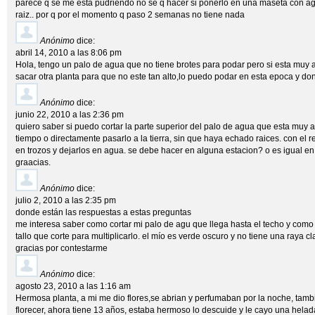
parece q se me esta pudriendo no se q hacer si ponerlo en una maseta con a
raiz.. por q por el momento q paso 2 semanas no tiene nada
Anónimo
dice:
abril 14, 2010 a las 8:06 pm
Hola, tengo un palo de agua que no tiene brotes para podar pero si esta muy 
sacar otra planta para que no este tan alto,lo puedo podar en esta epoca y do
Anónimo
dice:
junio 22, 2010 a las 2:36 pm
quiero saber si puedo cortar la parte superior del palo de agua que esta muy 
tiempo o directamente pasarlo a la tierra, sin que haya echado raices. con el r
en trozos y dejarlos en agua. se debe hacer en alguna estacion? o es igual en
graacias.
Anónimo
dice:
julio 2, 2010 a las 2:35 pm
donde están las respuestas a estas preguntas
me interesa saber como cortar mi palo de agu que llega hasta el techo y com
tallo que corte para multiplicarlo. el mío es verde oscuro y no tiene una raya cl
gracias por contestarme
Anónimo
dice:
agosto 23, 2010 a las 1:16 am
Hermosa planta, a mi me dio flores,se abrian y perfumaban por la noche, tam
florecer, ahora tiene 13 años, estaba hermoso lo descuide y le cayo una hela