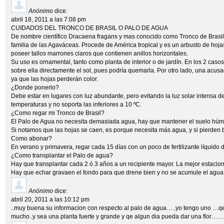
Anónimo
dice:
abril 18, 2011 a las 7:08 pm
CUIDADOS DEL TRONCO DE BRASIL O PALO DE AGUA
De nombre científico Dracaena fragans y mas conocido como Tronco de Brasil 
familia de las Agaváceas. Procede de América tropical y es un arbusto de hoja
poseer tallos marrones claros que contienen anillos horizontales.
Su uso es ornamental, tanto como planta de interior o de jardín. En los 2 caso
sobre ella directamente el sol, pues podría quemarla. Por otro lado, una acusad
ya que las hojas perderán color.
¿Donde ponerlo?
Debe estar en lugares con luz abundante, pero evitando la luz solar intensa de
temperaturas y no soporta las inferiores a 10 ºC.
¿Como regar mi Tronco de Brasil?
El Palo de Agua no necesita demasiada agua, hay que mantener el suelo húme
Si notamos que las hojas se caen, es porque necesita más agua, y si pierden b
Como abonar?
En verano y primavera, regar cada 15 días con un poco de fertilizante líquido d
¿Como transplantar el Palo de agua?
Hay que transplantar cada 2 ó 3 años a un recipiente mayor. La mejor estacion
Hay que echar gravaen el fondo para que drene bien y no se acumule el agua 
Anónimo
dice:
abril 20, 2011 a las 10:12 pm
..muy buena su informacion con respecto al palo de agua…..yo tengo uno …qe 
mucho..y sea una planta fuerte y grande y qe algun dia pueda dar una flor……