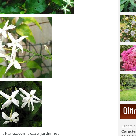
Últ
Escrito 
Caracterí
 ; kartuz.com ; casa-jardin.net