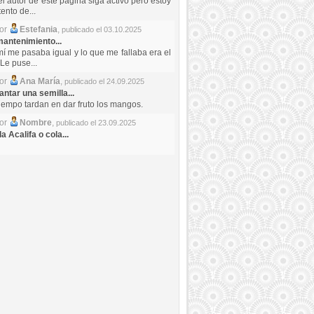
el autor de este pagina siga activo pero estoy
ento de...
por
Estefania
,
publicado el 03.10.2025
antenimiento...
mí me pasaba igual y lo que me fallaba era el
Le puse...
por
Ana María
,
publicado el 24.09.2025
ntar una semilla...
iempo tardan en dar fruto los mangos.
por
Nombre
,
publicado el 23.09.2025
a Acalifa o cola...