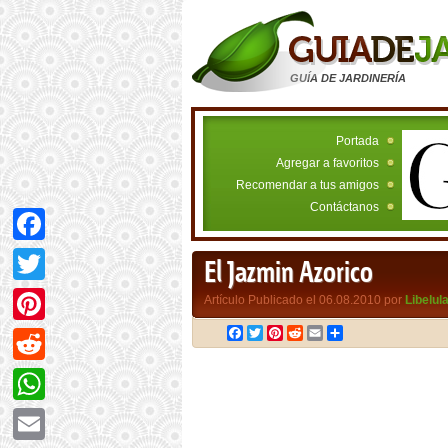
GUÍA DE JARDINERÍA
Portada
Agregar a favoritos
Recomendar a tus amigos
Contáctanos
Facebook
El Jazmin Azorico
Twitter
Artículo Publicado el 06.08.2010 por
Libelul
Facebook
Twitter
Pinterest
Reddit
Email
Compartir
Pinterest
Reddit
WhatsApp