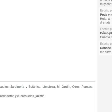
no se si 
muy cont
Escrito 
Poda y m
Hola, a 
drenaje. 
Escrito 
Cómo pla
Cuánto t
Escrito 
Conoce l
me sirve
suelos
,
Jardineria y Botánica
,
Limpieza
,
Mi Jardin
,
Otros
,
Plantas
,
redaderas y cubresuelos
,
jazmin