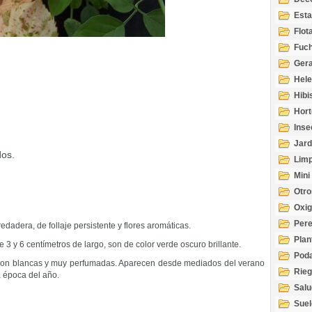
Esta
Acuá
Flot
Fuch
Gera
Hel
Hibi
Hort
Inse
Jard
dos.
Limp
Mini
Otro
Oxi
Per
edadera, de follaje persistente y flores aromáticas.
Plan
 3 y 6 centímetros de largo, son de color verde oscuro brillante.
Pod
 son blancas y muy perfumadas. Aparecen desde mediados del verano
Rie
a época del año.
Salu
tem
Suel