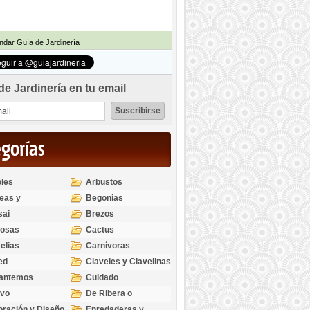
dar Guía de Jardinería
de Jardinería en tu email
egorías
les
Arbustos
eas y
Begonias
odendros
sai
Brezos
bosas
Cactus
elias
Carnívoras
ed
Claveles y Clavelinas
santemos
Cuidado
ivo
De Ribera o
Palustres
ración y Diseño
Enredaderas y