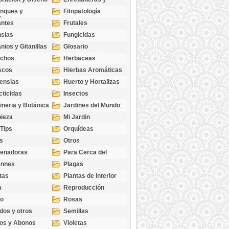
cubresuelos
nques y
Fitopatología
ticas
antes
Frutales
sias
Fungicidas
nios y Gitanillas
Glosario
echos
Herbaceas
scos
Hierbas Aromáticas
ensias
Huerto y Hortalizas
cticidas
Insectos
ineria y Botánica
Jardines del Mundo
ieza
Mi Jardin
 Tips
Orquídeas
s
Otros
genadoras
Para Cerca del
Estanque
ennes
Plagas
tas
Plantas de Interior
a
Reproducción
go
Rosas
dos y otros
Semillas
as
os y Abonos
Violetas