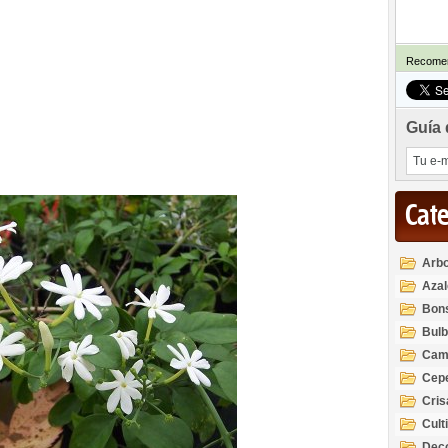
Recomen
Guía 
Cat
Arbo
Azal
Rod
Bon
Bul
Cam
Cep
Cri
Cult
Deco