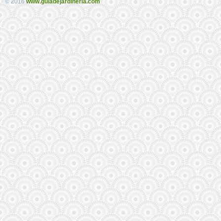
© 2016
www.guiadejardineria.com