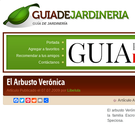
GUÍA DE JARDINERÍA
Portada
Agregar a favoritos
Recomendar a tus amigos
Contáctanos
El Arbusto Verónica
Artículo Publicado el 07.07.2009 por
Libelula
Facebook
Twitter
Pinterest
Reddit
Email
Compartir
Artículo A
El arbusto Veró
la familia Escr
Speciosa.