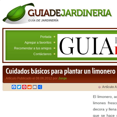
GUÍA DE JARDINERÍA
Portada
Agregar a favoritos
Recomendar a tus amigos
Contáctanos
Cuidados básicos para plantar un limonero
Artículo Publicado el 08.06.2012 por
Jorge
Facebook
Twitter
Pinterest
Reddit
Email
Compartir
Artículo A
El limonero, 
limones fres
decora y llena
que se hace m