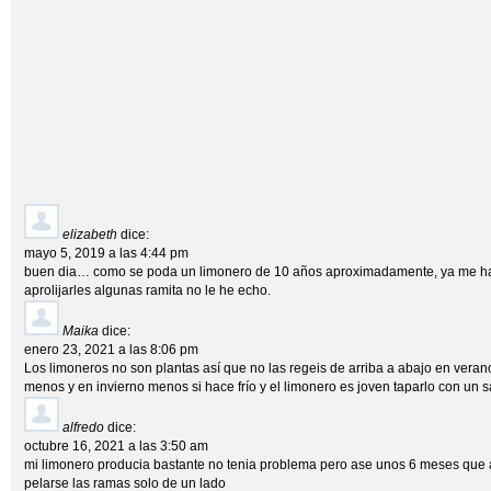
elizabeth
dice:
mayo 5, 2019 a las 4:44 pm
buen dia… como se poda un limonero de 10 años aproximadamente, ya me h
aprolijarles algunas ramita no le he echo.
Maika
dice:
enero 23, 2021 a las 8:06 pm
Los limoneros no son plantas así que no las regeis de arriba a abajo en vera
menos y en invierno menos si hace frío y el limonero es joven taparlo con un 
alfredo
dice:
octubre 16, 2021 a las 3:50 am
mi limonero producia bastante no tenia problema pero ase unos 6 meses que 
pelarse las ramas solo de un lado