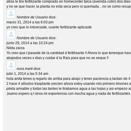
atras le tire fertilizante comprado en homecenter talca (avenida colin) dos di
y no se que hacer, la planta no esta seca pero si quemada…no se como recup
Nombre de Usuario
dice:
marzo 31, 2014 a las 6:03 pm
yo creo que lo intoxicaste, cuanto fertilizante aplicaste
Nombre de Usuario
dice:
junio 29, 2014 a las 10:24 pm
Nilda zarza
Yo creo que t pasaste de la cantidad d fertilisante !! Ahora lo que tenesque ha
abajodos veces x dias y cuidar d la Rais para que no se seque !!
nora marti
dice:
julio 1, 2014 a las 5:34 am
hola anita tenes q regarlo de arriba para abajo y tener paciencia q tardan de 
2 hace 4 añoslos trasplante yrecien ahora estoy usando mis primero limones ap
pileta armable y todas las tardes le tirabamos agua a las hojas y asi empezo af
,bueno espero q t sirva mi experiencia con mucha agua y nada de fertilizantes 