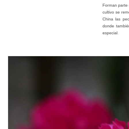
Forman parte 
cultivo se re
China las peo
donde tambié
especial.