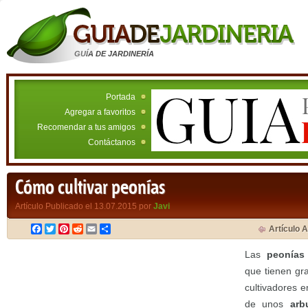
GUÍA DE JARDINERÍA
Portada
Agregar a favoritos
Recomendar a tus amigos
Contáctanos
Cómo cultivar peonías
Artículo Publicado el 13.07.2015 por
Javi
Facebook
Twitter
Pinterest
Reddit
Email
Compartir
Artículo A
Las
peonías
que tienen gr
cultivadores e
de unos
arb