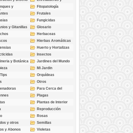
cubresuelos
nques y
Fitopatología
ticas
antes
Frutales
sias
Fungicidas
nios y Gitanillas
Glosario
echos
Herbaceas
scos
Hierbas Aromáticas
ensias
Huerto y Hortalizas
cticidas
Insectos
ineria y Botánica
Jardines del Mundo
ieza
Mi Jardin
 Tips
Orquídeas
s
Otros
genadoras
Para Cerca del
Estanque
ennes
Plagas
tas
Plantas de Interior
a
Reproducción
go
Rosas
dos y otros
Semillas
as
os y Abonos
Violetas