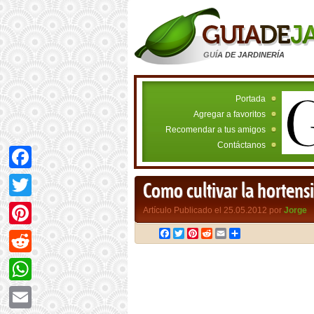
GUÍA DE JARDINERÍA
Portada
Agregar a favoritos
Recomendar a tus amigos
Contáctanos
Facebook
Como cultivar la hortens
Twitter
Artículo Publicado el 25.05.2012 por
Jorge
Facebook
Twitter
Pinterest
Reddit
Email
Compartir
Pinterest
Reddit
WhatsApp