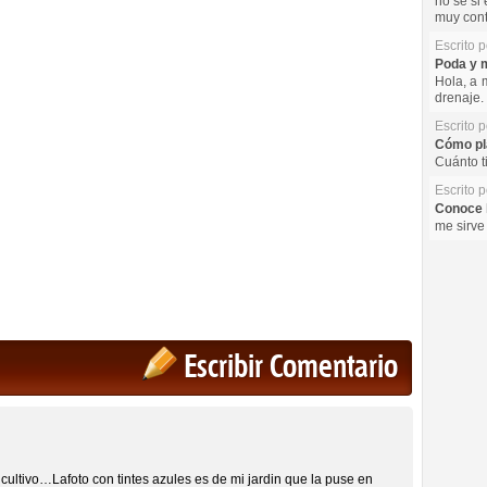
no se si 
muy cont
Escrito 
Poda y m
Hola, a 
drenaje. 
Escrito 
Cómo pla
Cuánto t
Escrito 
Conoce l
me sirve
Escribir Comentario
cultivo…Lafoto con tintes azules es de mi jardin que la puse en