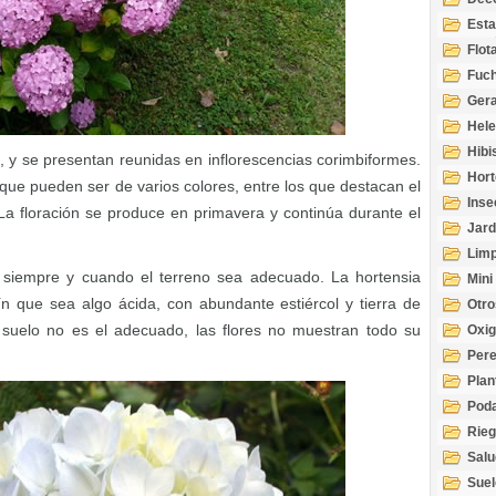
Esta
Acuá
Flot
Fuch
Gera
Hel
Hibi
y se presentan reunidas en inflorescencias corimbiformes.
Hort
ue pueden ser de varios colores, entre los que destacan el
Inse
. La floración se produce en primavera y continúa durante el
Jard
Limp
l, siempre y cuando el terreno sea adecuado. La hortensia
Mini
ín que sea algo ácida, con abundante estiércol y tierra de
Otro
 suelo no es el adecuado, las flores no muestran todo su
Oxi
Per
Plan
Pod
Rie
Salu
tem
Suel