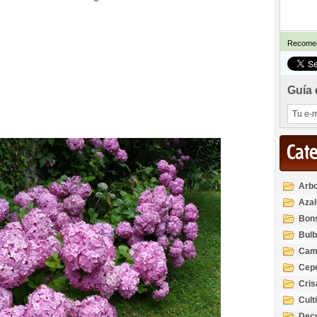
Recomen
Guía 
Cat
Arbo
Azal
Rod
Bon
Bul
Cam
Cep
Cri
Cult
Deco