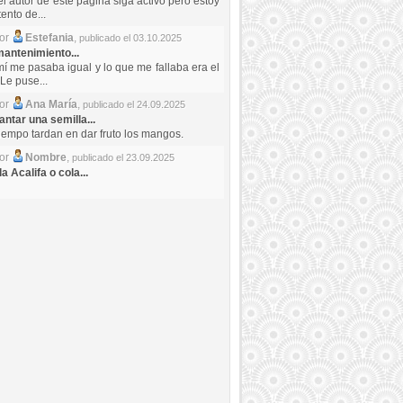
el autor de este pagina siga activo pero estoy
ento de...
por
Estefania
,
publicado el 03.10.2025
antenimiento...
mí me pasaba igual y lo que me fallaba era el
Le puse...
por
Ana María
,
publicado el 24.09.2025
ntar una semilla...
iempo tardan en dar fruto los mangos.
por
Nombre
,
publicado el 23.09.2025
a Acalifa o cola...