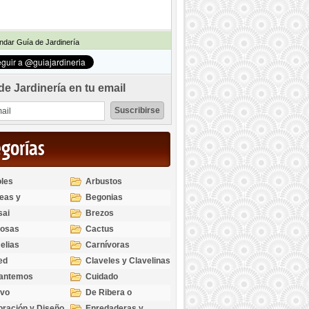
dar Guía de Jardinería
de Jardinería en tu email
egorías
les
Arbustos
eas y
Begonias
odendros
sai
Brezos
bosas
Cactus
elias
Carnívoras
ed
Claveles y Clavelinas
santemos
Cuidado
ivo
De Ribera o
Palustres
ración y Diseño
Enredaderas y