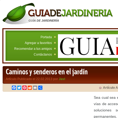
GUÍA DE JARDINERÍA
Portada
Agregar a favoritos
Recomendar a tus amigos
Contáctanos
Caminos y senderos en el jardín
Artículo Publicado el 22.02.2013 por
Javi
Facebook
Twitter
Pinterest
Reddit
Email
Compartir
Artículo A
Sea cual sea e
vías de acces
soluciones 
permanentes,