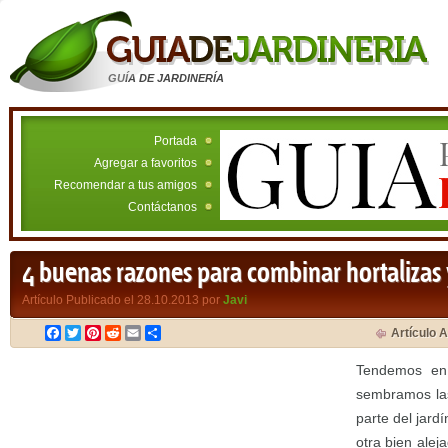
GUÍA DE JARDINERÍA
Portada
Agregar a favoritos
Recomendar a tus amigos
Contáctanos
4 buenas razones para combinar hortalizas y
Artículo Publicado el 28.10.2013 por
Javi
Facebook
Twitter
Pinterest
Reddit
Email
Compartir
Artículo A
Tendemos en 
sembramos las
parte del jard
otra bien alej