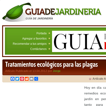
GUÍA DE JARDINERÍA
Portada
Agregar a favoritos
Recomendar a tus amigos
Contáctanos
Tratamientos ecológicos para las plagas
Artículo Publicado el 13.04.2012 por
Jorge
Facebook
Twitter
Pinterest
Reddit
Email
Compartir
Artículo A
Hoy en día ca
remedios eco
jardín en per
tanto para