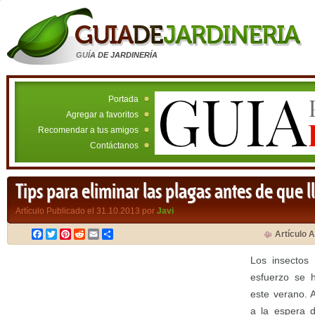
GUÍA DE JARDINERÍA
Portada
Agregar a favoritos
Recomendar a tus amigos
Contáctanos
Tips para eliminar las plagas antes de que l
Artículo Publicado el 31.10.2013 por
Javi
Facebook
Twitter
Pinterest
Reddit
Email
Compartir
Artículo A
Los insectos
esfuerzo se 
este verano. 
a la espera d