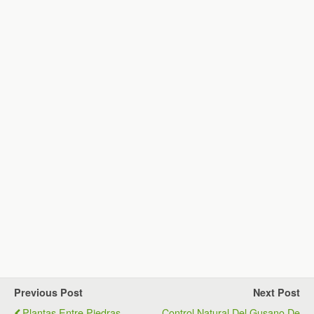
Previous Post
Next Post
Plantas Entre Piedras
Control Natural Del Gusano De