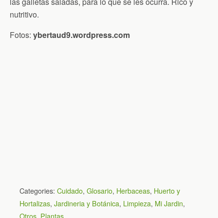
las galletas saladas, para lo que se les ocurra. Rico y
nutritivo.
Fotos:
ybertaud9.wordpress.com
Categories:
Cuidado
,
Glosario
,
Herbaceas
,
Huerto y
Hortalizas
,
Jardineria y Botánica
,
Limpieza
,
Mi Jardin
,
Otros
,
Plantas