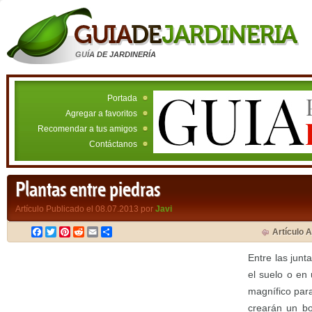
GUÍA DE JARDINERÍA
Portada
Agregar a favoritos
Recomendar a tus amigos
Contáctanos
Plantas entre piedras
Artículo Publicado el 08.07.2013 por
Javi
Facebook
Twitter
Pinterest
Reddit
Email
Compartir
Artículo A
Entre las jun
el suelo o en
magnífico par
crearán un bo