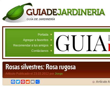
GUÍA DE JARDINERÍA
Portada
Agregar a favoritos
Recomendar a tus amigos
Contáctanos
Rosas silvestres: Rosa rugosa
Artículo Publicado el 23.03.2012 por
Jorge
Facebook
Twitter
Pinterest
Reddit
Email
Compartir
Artículo A