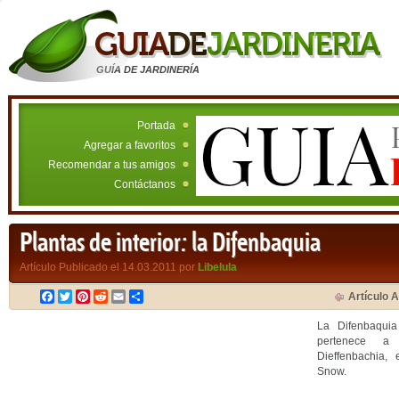
GUÍA DE JARDINERÍA
Portada
Agregar a favoritos
Recomendar a tus amigos
Contáctanos
Plantas de interior: la Difenbaquia
Artículo Publicado el 14.03.2011 por
Libelula
Facebook
Twitter
Pinterest
Reddit
Email
Compartir
Artículo A
La Difenbaqu
pertenece a 
Dieffenbachia,
Snow.