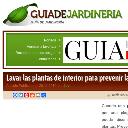
GUÍA DE JARDINERÍA
Portada
Agregar a favoritos
Recomendar a tus amigos
Contáctanos
Lavar las plantas de interior para prevenir l
Artículo Publicado el 28.11.2012 por
Javi
Facebook
Twitter
Pinterest
Reddit
Email
Compartir
Artículo A
Cuando una
por una plag
puede disem
plantas. Preve